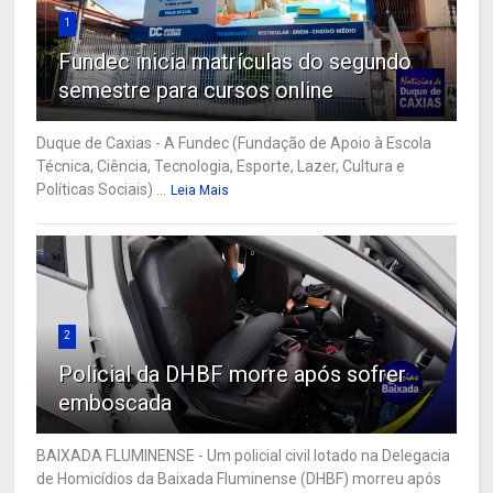
1
Fundec inicia matrículas do segundo
semestre para cursos online
Duque de Caxias - A Fundec (Fundação de Apoio à Escola
Técnica, Ciência, Tecnologia, Esporte, Lazer, Cultura e
Políticas Sociais) ...
Leia Mais
2
Policial da DHBF morre após sofrer
emboscada
BAIXADA FLUMINENSE - Um policial civil lotado na Delegacia
de Homicídios da Baixada Fluminense (DHBF) morreu após