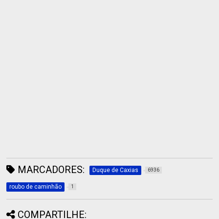
MARCADORES:
Duque de Caxias
6936
roubo de caminhão
1
COMPARTILHE: