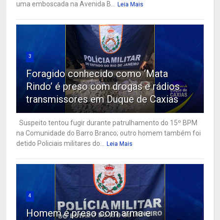
uma emboscada na Avenida B...
Leia Mais
3
Foragido conhecido como ‘Mata
Rindo’ é preso com drogas e rádios
transmissores em Duque de Caxias
Suspeito tentou fugir durante patrulhamento do 15º BPM
na Comunidade do Barro Branco; outro homem também foi
detido Policiais militares do...
Leia Mais
4
Homem é preso com arma e