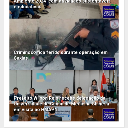
Ambiente 2024' com atividades sustentáveis
e educativas
Criminoso fica ferido durante operação em
Caxias
Prefeito Wilson Reis recebe delegação da
Universidade de Gansu de Medicina Chinesa
em visita ao HMAPN