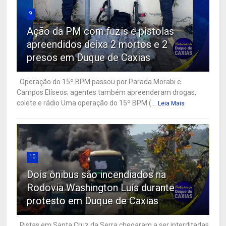
9
Ação da PM com fuzis e pistolas
apreendidos deixa 2 mortos e 2
presos em Duque de Caxias
Operação do 15º BPM passou por Parada Morabi e
Campos Elíseos; agentes também apreenderam drogas,
colete e rádio Uma operação do 15º BPM (...
Leia Mais
10
Dois ônibus são incendiados na
Rodovia Washington Luís durante
protesto em Duque de Caxias
Pistas em Santa Cruz da Serra chegaram a ser interditadas