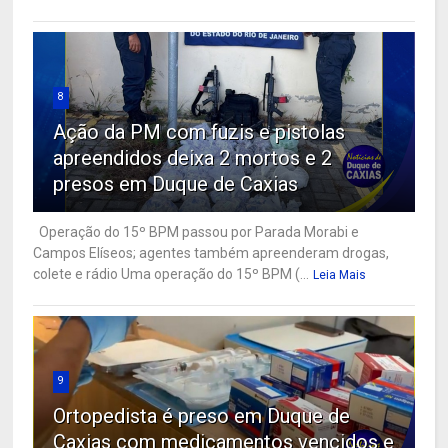
8
Ação da PM com fuzis e pistolas
apreendidos deixa 2 mortos e 2
presos em Duque de Caxias
Operação do 15º BPM passou por Parada Morabi e
Campos Elíseos; agentes também apreenderam drogas,
colete e rádio Uma operação do 15º BPM (...
Leia Mais
9
Ortopedista é preso em Duque de
Caxias com medicamentos vencidos e