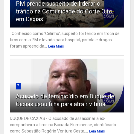
PM prende suspeito de liderar o
tráfico na Comunidade do Corte Oito,
em Caxias
Conhecido como 'Celinho', suspeito foi ferido em troca de
tiros com a PM e levado para hospital; pistola e drogas
foram apreendida...
Leia Mais
7
Acusado de feminicídio em Duque de
Caxias usou filha para atrair vítima
DUQUE DE CAXIAS - O acusado de assassinar a ex-
companheira a tiros na Baixada Fluminense, identificado
como Sebastião Rogério Ventura Costa,...
Leia Mais