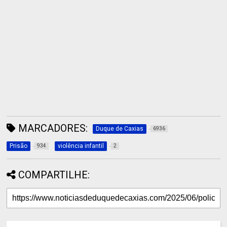
MARCADORES:
Duque de Caxias
6936
Prisão
violência infantil
934
2
COMPARTILHE: