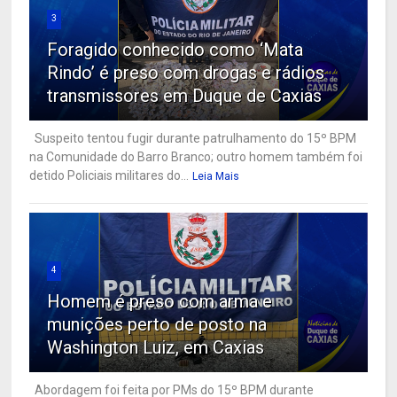
3
Foragido conhecido como ‘Mata
Rindo’ é preso com drogas e rádios
transmissores em Duque de Caxias
Suspeito tentou fugir durante patrulhamento do 15º BPM
na Comunidade do Barro Branco; outro homem também foi
detido Policiais militares do...
Leia Mais
4
Homem é preso com arma e
munições perto de posto na
Washington Luiz, em Caxias
Abordagem foi feita por PMs do 15º BPM durante