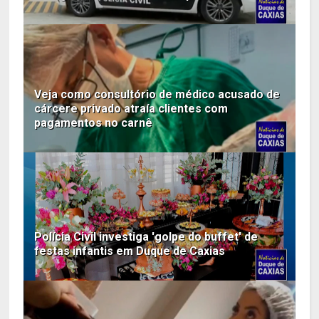
Veja como consultório de médico acusado de
cárcere privado atraía clientes com
pagamentos no carnê
Polícia Civil investiga 'golpe do buffet' de
festas infantis em Duque de Caxias