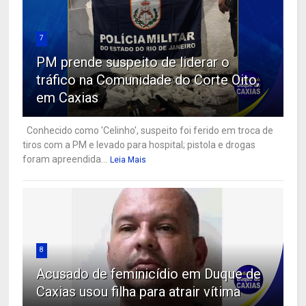
7
PM prende suspeito de liderar o
tráfico na Comunidade do Corte Oito,
em Caxias
Conhecido como 'Celinho', suspeito foi ferido em troca de
tiros com a PM e levado para hospital; pistola e drogas
foram apreendida...
Leia Mais
8
Acusado de feminicídio em Duque de
Caxias usou filha para atrair vítima