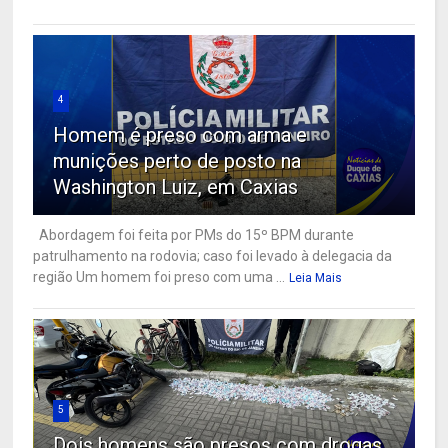
4
Homem é preso com arma e
munições perto de posto na
Washington Luiz, em Caxias
Abordagem foi feita por PMs do 15º BPM durante
patrulhamento na rodovia; caso foi levado à delegacia da
região Um homem foi preso com uma ...
Leia Mais
5
Dois homens são presos com drogas