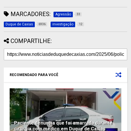
MARCADORES:
Agressão
33
Duque de Caxias
investigação
6936
12
COMPARTILHE:
RECOMENDADO PARA VOCÊ
Paciente denuncia que foi amarrada durante
cirurgia com médico em Duque de Caxias