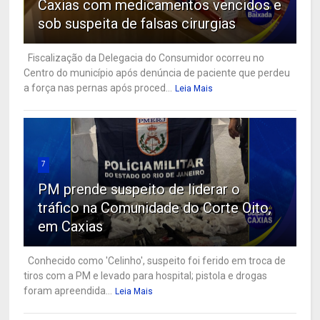
Caxias com medicamentos vencidos e
sob suspeita de falsas cirurgias
Fiscalização da Delegacia do Consumidor ocorreu no
Centro do município após denúncia de paciente que perdeu
a força nas pernas após proced...
Leia Mais
7
PM prende suspeito de liderar o
tráfico na Comunidade do Corte Oito,
em Caxias
Conhecido como 'Celinho', suspeito foi ferido em troca de
tiros com a PM e levado para hospital; pistola e drogas
foram apreendida...
Leia Mais