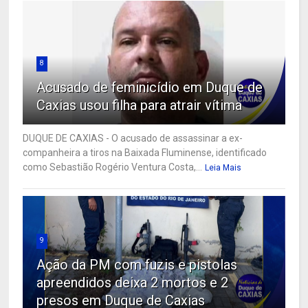
8
Acusado de feminicídio em Duque de
Caxias usou filha para atrair vítima
DUQUE DE CAXIAS - O acusado de assassinar a ex-
companheira a tiros na Baixada Fluminense, identificado
como Sebastião Rogério Ventura Costa,...
Leia Mais
9
Ação da PM com fuzis e pistolas
apreendidos deixa 2 mortos e 2
presos em Duque de Caxias