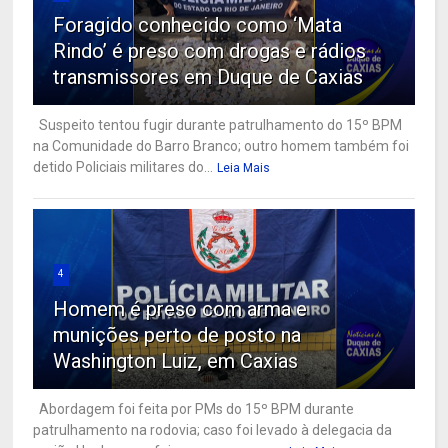
Foragido conhecido como ‘Mata
Rindo’ é preso com drogas e rádios
transmissores em Duque de Caxias
Suspeito tentou fugir durante patrulhamento do 15º BPM
na Comunidade do Barro Branco; outro homem também foi
detido Policiais militares do...
Leia Mais
4
Homem é preso com arma e
munições perto de posto na
Washington Luiz, em Caxias
Abordagem foi feita por PMs do 15º BPM durante
patrulhamento na rodovia; caso foi levado à delegacia da