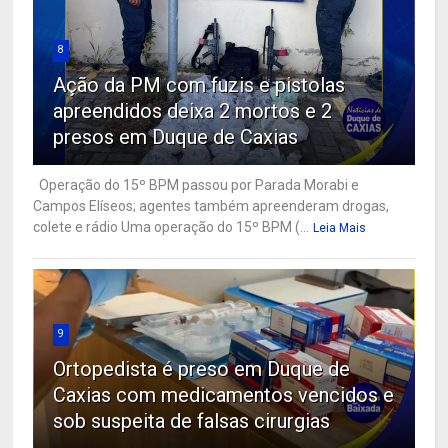
8
Ação da PM com fuzis e pistolas
apreendidos deixa 2 mortos e 2
presos em Duque de Caxias
Operação do 15º BPM passou por Parada Morabi e
Campos Elíseos; agentes também apreenderam drogas,
colete e rádio Uma operação do 15º BPM (...
Leia Mais
9
Ortopedista é preso em Duque de
Caxias com medicamentos vencidos e
sob suspeita de falsas cirurgias