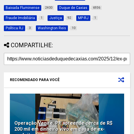
Baixada Fluminense
Duque de Caxias
2400
6936
Fraude Imobiliária
Justiça
MP-RJ
1
92
1
Política RJ
Washington Reis
3
10
COMPARTILHE:
RECOMENDADO PARA VOCÊ
Operação Venire: PF apreende cerca de R$
200 mil em dinheiro vivo em casa de ex-