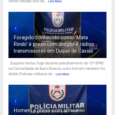
crime Policiais civis da ...
Leia Mais
4
Foragido conhecido como ‘Mata
Rindo’ é preso com drogas e rádios
transmissores em Duque de Caxias
Suspeito tentou fugir durante patrulhamento do 15º BPM
na Comunidade do Barro Branco; outro homem também foi
detido Policiais militares do...
Leia Mais
5
Homem é preso com arma e