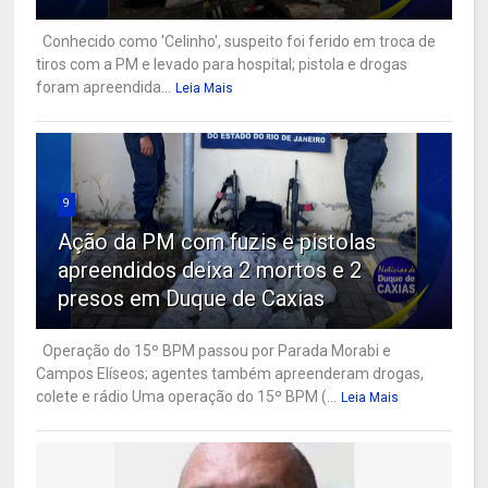
Conhecido como 'Celinho', suspeito foi ferido em troca de
tiros com a PM e levado para hospital; pistola e drogas
foram apreendida...
Leia Mais
9
Ação da PM com fuzis e pistolas
apreendidos deixa 2 mortos e 2
presos em Duque de Caxias
Operação do 15º BPM passou por Parada Morabi e
Campos Elíseos; agentes também apreenderam drogas,
colete e rádio Uma operação do 15º BPM (...
Leia Mais