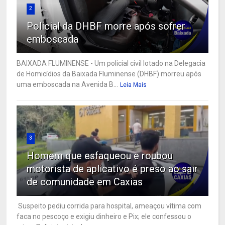
2
Policial da DHBF morre após sofrer
emboscada
BAIXADA FLUMINENSE - Um policial civil lotado na Delegacia
de Homicídios da Baixada Fluminense (DHBF) morreu após
uma emboscada na Avenida B...
Leia Mais
3
Homem que esfaqueou e roubou
motorista de aplicativo é preso ao sair
de comunidade em Caxias
Suspeito pediu corrida para hospital, ameaçou vítima com
faca no pescoço e exigiu dinheiro e Pix; ele confessou o