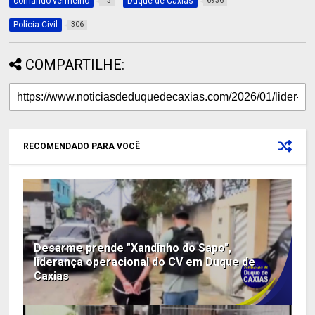
comando vermelho
Duque de Caxias
13
6936
Polícia Civil
306
COMPARTILHE:
RECOMENDADO PARA VOCÊ
Desarme prende "Xandinho do Sapo",
liderança operacional do CV em Duque de
Caxias