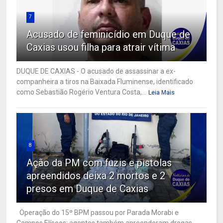
7
Acusado de feminicídio em Duque de
Caxias usou filha para atrair vítima
DUQUE DE CAXIAS - O acusado de assassinar a ex-
companheira a tiros na Baixada Fluminense, identificado
como Sebastião Rogério Ventura Costa,...
Leia Mais
8
Ação da PM com fuzis e pistolas
apreendidos deixa 2 mortos e 2
presos em Duque de Caxias
Operação do 15º BPM passou por Parada Morabi e
Campos Elíseos; agentes também apreenderam drogas,