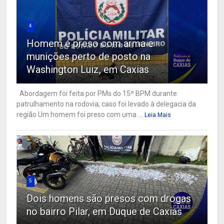
4
Homem é preso com arma e
munições perto de posto na
Washington Luiz, em Caxias
Abordagem foi feita por PMs do 15º BPM durante
patrulhamento na rodovia; caso foi levado à delegacia da
região Um homem foi preso com uma ...
Leia Mais
5
Dois homens são presos com drogas
no bairro Pilar, em Duque de Caxias