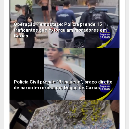
Operação Hemostase: Polícia prende 15
traficantes que extorquiam moradores em
Caxias
Polícia Civil prende "Brinquedo", braço direito
de narcoterrorista em Duque de Caxias