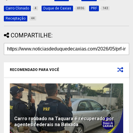
Carro Clonado
Duque de Caxias
PRF
4
6936
143
Receptação
44
COMPARTILHE:
RECOMENDADO PARA VOCÊ
Carro roubado na Taquara é recuperado por
agentes federais na Baixada