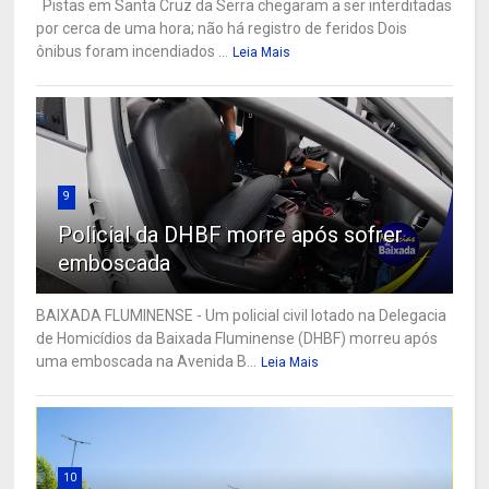
Pistas em Santa Cruz da Serra chegaram a ser interditadas
por cerca de uma hora; não há registro de feridos Dois
ônibus foram incendiados ...
Leia Mais
9
Policial da DHBF morre após sofrer
emboscada
BAIXADA FLUMINENSE - Um policial civil lotado na Delegacia
de Homicídios da Baixada Fluminense (DHBF) morreu após
uma emboscada na Avenida B...
Leia Mais
10