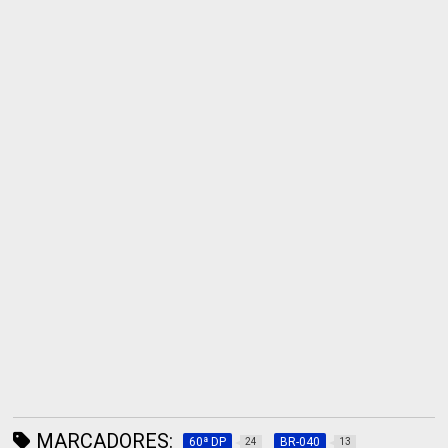
MARCADORES:
60ª DP
BR-040
24
13