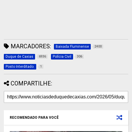
MARCADORES:
Baixada Fluminense
2400
Duque de Caxias
Polícia Civil
6936
306
Posto Interditado.
1
COMPARTILHE:
RECOMENDADO PARA VOCÊ