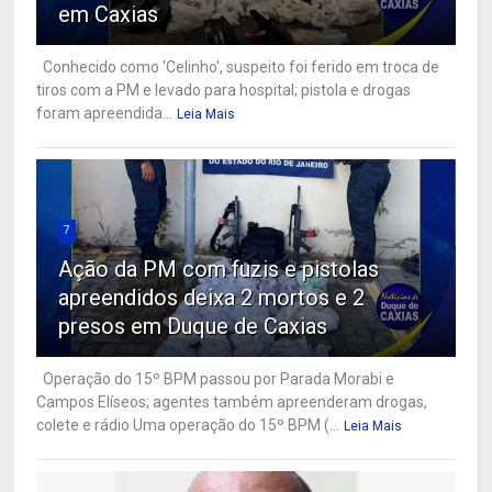
em Caxias
Conhecido como 'Celinho', suspeito foi ferido em troca de
tiros com a PM e levado para hospital; pistola e drogas
foram apreendida...
Leia Mais
7
Ação da PM com fuzis e pistolas
apreendidos deixa 2 mortos e 2
presos em Duque de Caxias
Operação do 15º BPM passou por Parada Morabi e
Campos Elíseos; agentes também apreenderam drogas,
colete e rádio Uma operação do 15º BPM (...
Leia Mais