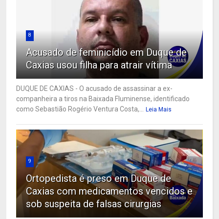
8
Acusado de feminicídio em Duque de
Caxias usou filha para atrair vítima
DUQUE DE CAXIAS - O acusado de assassinar a ex-
companheira a tiros na Baixada Fluminense, identificado
como Sebastião Rogério Ventura Costa,...
Leia Mais
9
Ortopedista é preso em Duque de
Caxias com medicamentos vencidos e
sob suspeita de falsas cirurgias