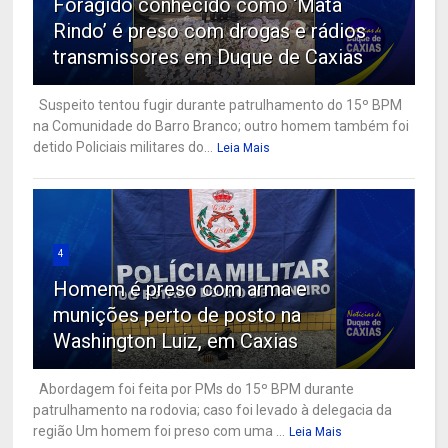
Foragido conhecido como ‘Mata
Rindo’ é preso com drogas e rádios
transmissores em Duque de Caxias
Suspeito tentou fugir durante patrulhamento do 15º BPM
na Comunidade do Barro Branco; outro homem também foi
detido Policiais militares do...
Leia Mais
4
Homem é preso com arma e
munições perto de posto na
Washington Luiz, em Caxias
Abordagem foi feita por PMs do 15º BPM durante
patrulhamento na rodovia; caso foi levado à delegacia da
região Um homem foi preso com uma ...
Leia Mais