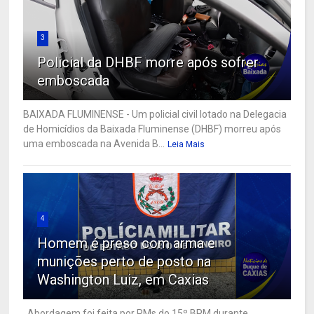
3
Policial da DHBF morre após sofrer
emboscada
BAIXADA FLUMINENSE - Um policial civil lotado na Delegacia
de Homicídios da Baixada Fluminense (DHBF) morreu após
uma emboscada na Avenida B...
Leia Mais
4
Homem é preso com arma e
munições perto de posto na
Washington Luiz, em Caxias
Abordagem foi feita por PMs do 15º BPM durante