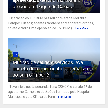
apreendidos deixa 2 mortos e 2
presos em Duque de Caxias
Operação do 15º BPM passou por Parada Morabi e
Campos Elíseos; agentes também apreenderam drogas,
colete e rádio Uma operação do 15º BPM (...
Leia Mais
10
Mutirão de saúde e serviços leva
carreta de atendimento especializado
ao bairro Imbariê
Teve início nesta segunda-feira (20/07) e vai até 1º de
agosto, no Complexo de Saúde formado pelo Hospital
Municipal e pela Clínica da Fam...
Leia Mais