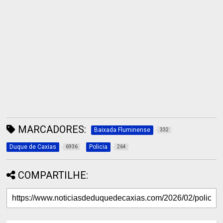
MARCADORES:
Baixada Fluminense
332
Duque de Caxias
Policia
6936
264
COMPARTILHE: