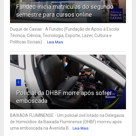
Fundec inicia matrículas do segundo
semestre para cursos online
Duque de Caxias - A Fundec (Fundação de Apoio à Escola
Técnica, Ciência, Tecnologia, Esporte, Lazer, Cultura e
Políticas Sociais) ...
Leia Mais
2
Policial da DHBF morre após sofrer
emboscada
BAIXADA FLUMINENSE - Um policial civil lotado na Delegacia
de Homicídios da Baixada Fluminense (DHBF) morreu após
uma emboscada na Avenida B...
Leia Mais