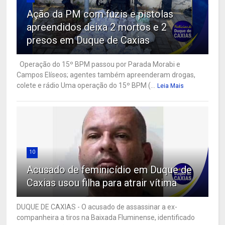
Ação da PM com fuzis e pistolas
apreendidos deixa 2 mortos e 2
presos em Duque de Caxias
Operação do 15º BPM passou por Parada Morabi e
Campos Elíseos; agentes também apreenderam drogas,
colete e rádio Uma operação do 15º BPM (...
Leia Mais
10
Acusado de feminicídio em Duque de
Caxias usou filha para atrair vítima
DUQUE DE CAXIAS - O acusado de assassinar a ex-
companheira a tiros na Baixada Fluminense, identificado