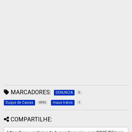
MARCADORES:
DENUNCIA
5
Duque de Caxias
maus tratos
6935
1
COMPARTILHE: