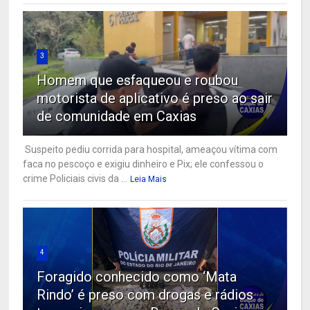
3
Homem que esfaqueou e roubou
motorista de aplicativo é preso ao sair
de comunidade em Caxias
Suspeito pediu corrida para hospital, ameaçou vítima com
faca no pescoço e exigiu dinheiro e Pix; ele confessou o
crime Policiais civis da ...
Leia Mais
4
Foragido conhecido como ‘Mata
Rindo’ é preso com drogas e rádios