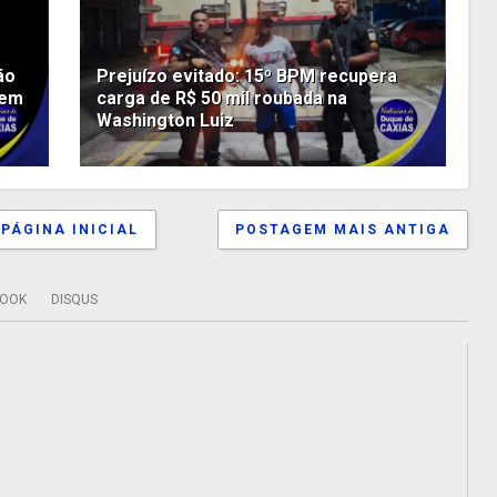
ão
Prejuízo evitado: 15º BPM recupera
uem
carga de R$ 50 mil roubada na
Washington Luiz
PÁGINA INICIAL
POSTAGEM MAIS ANTIGA
BOOK
DISQUS