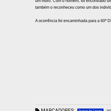
um muro. Com o homem, foi encontrado um r
também o reconheceu como um dos indivíd
A ocorrência foi encaminhada para a 60ª DP
MARCADORES:
Duque de Caxias
69