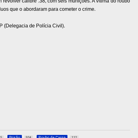
evólver calibre .38, com seis munições. A vítima do roubo
uos que o abordaram para cometer o crime.
 (Delegacia de Polícia Civil).
Prisão
Roubo de Carga
35
934
112