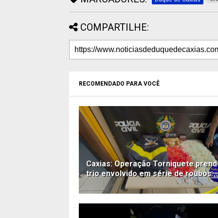
COMPARTILHE:
RECOMENDADO PARA VOCÊ
Caxias: Operação Torniquete prend
trio envolvido em série de roubos