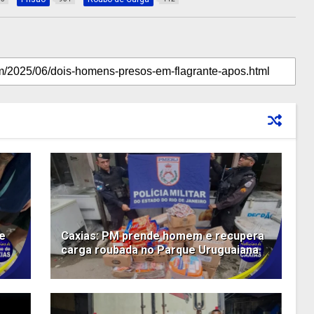
e
Caxias: PM prende homem e recupera
carga roubada no Parque Uruguaiana