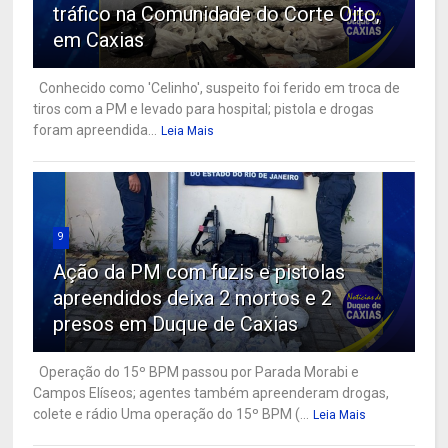
tráfico na Comunidade do Corte Oito,
em Caxias
Conhecido como 'Celinho', suspeito foi ferido em troca de
tiros com a PM e levado para hospital; pistola e drogas
foram apreendida...
Leia Mais
9
Ação da PM com fuzis e pistolas
apreendidos deixa 2 mortos e 2
presos em Duque de Caxias
Operação do 15º BPM passou por Parada Morabi e
Campos Elíseos; agentes também apreenderam drogas,
colete e rádio Uma operação do 15º BPM (...
Leia Mais