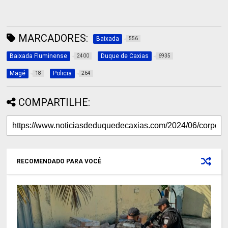
MARCADORES:
Baixada
556
Baixada Fluminense
Duque de Caxias
2400
6935
Magé
Policia
18
264
COMPARTILHE:
RECOMENDADO PARA VOCÊ