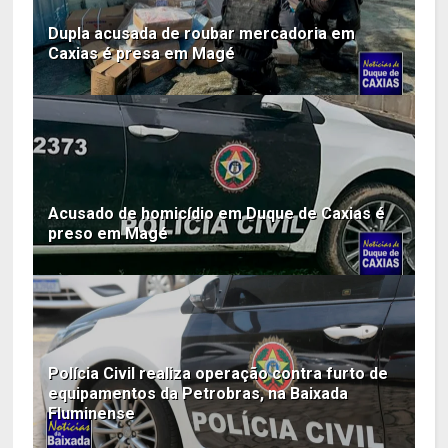
Dupla acusada de roubar mercadoria em
Caxias é presa em Magé
Acusado de homicídio em Duque de Caxias é
preso em Magé
Polícia Civil realiza operação contra furto de
equipamentos da Petrobras, na Baixada
Fluminense