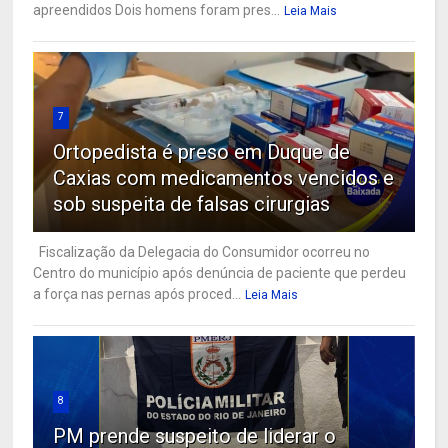
apreendidos Dois homens foram pres...
Leia Mais
7
Ortopedista é preso em Duque de
Caxias com medicamentos vencidos e
sob suspeita de falsas cirurgias
Fiscalização da Delegacia do Consumidor ocorreu no
Centro do município após denúncia de paciente que perdeu
a força nas pernas após proced...
Leia Mais
8
PM prende suspeito de liderar o