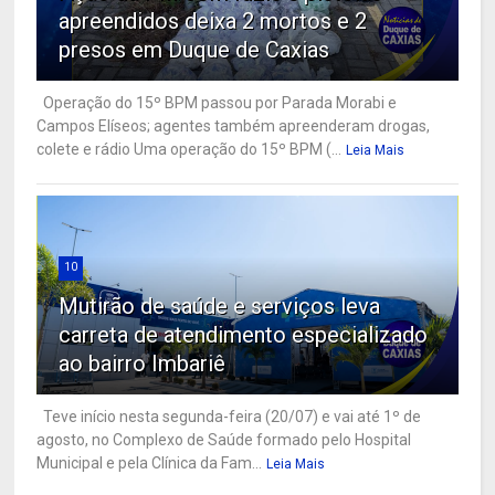
apreendidos deixa 2 mortos e 2
presos em Duque de Caxias
Operação do 15º BPM passou por Parada Morabi e
Campos Elíseos; agentes também apreenderam drogas,
colete e rádio Uma operação do 15º BPM (...
Leia Mais
10
Mutirão de saúde e serviços leva
carreta de atendimento especializado
ao bairro Imbariê
Teve início nesta segunda-feira (20/07) e vai até 1º de
agosto, no Complexo de Saúde formado pelo Hospital
Municipal e pela Clínica da Fam...
Leia Mais