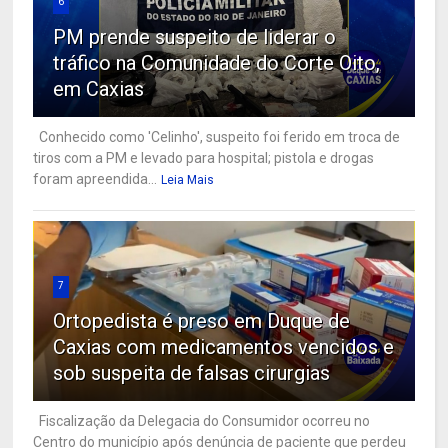
6
PM prende suspeito de liderar o
tráfico na Comunidade do Corte Oito,
em Caxias
Conhecido como 'Celinho', suspeito foi ferido em troca de
tiros com a PM e levado para hospital; pistola e drogas
foram apreendida...
Leia Mais
7
Ortopedista é preso em Duque de
Caxias com medicamentos vencidos e
sob suspeita de falsas cirurgias
Fiscalização da Delegacia do Consumidor ocorreu no
Centro do município após denúncia de paciente que perdeu