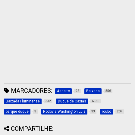
MARCADORES:
Assalto
Baixada
92
556
Baixada Fluminense
Duque de Caxias
332
6936
parque duque
Rodovia Washington Luís
roubo
3
33
207
COMPARTILHE: