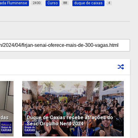
xada Fluminense
Curso
duque de caixas
2400
88
4
adas
Duque de Caxias recebe atrações do
Sesc Orgulho Nerd 2024