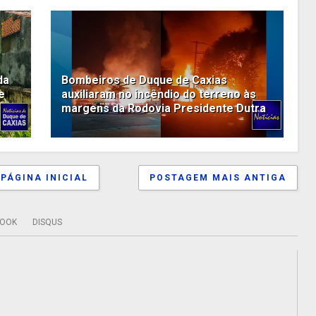
da
Bombeiros de Duque de Caxias
e
auxiliaram no incêndio do terreno às
margens da Rodovia Presidente Dutra
PÁGINA INICIAL
POSTAGEM MAIS ANTIGA
BOOK
DISQUS