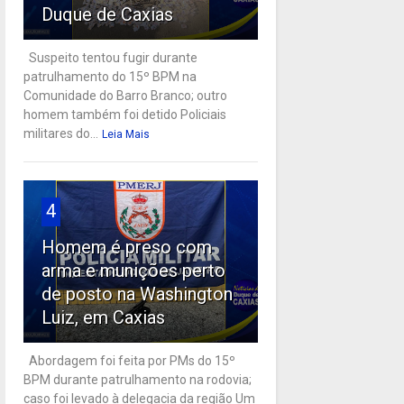
Duque de Caxias
Suspeito tentou fugir durante
patrulhamento do 15º BPM na
Comunidade do Barro Branco; outro
homem também foi detido Policiais
militares do...
Leia Mais
4
Homem é preso com
arma e munições perto
de posto na Washington
Luiz, em Caxias
Abordagem foi feita por PMs do 15º
BPM durante patrulhamento na rodovia;
caso foi levado à delegacia da região Um