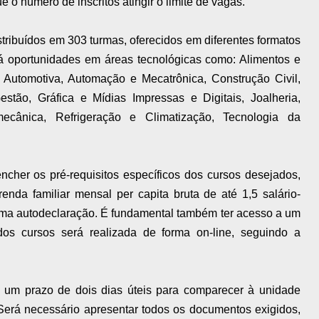
 o número de inscritos atingir o limite de vagas.
stribuídos em 303 turmas, oferecidos em diferentes formatos
 Há oportunidades em áreas tecnológicas como: Alimentos e
, Automotiva, Automação e Mecatrônica, Construção Civil,
estão, Gráfica e Mídias Impressas e Digitais, Joalheria,
lmecânica, Refrigeração e Climatização, Tecnologia da
ncher os pré-requisitos específicos dos cursos desejados,
enda familiar mensal per capita bruta de até 1,5 salário-
uma autodeclaração. É fundamental também ter acesso a um
os cursos será realizada de forma on-line, seguindo a
rá um prazo de dois dias úteis para comparecer à unidade
. Será necessário apresentar todos os documentos exigidos,