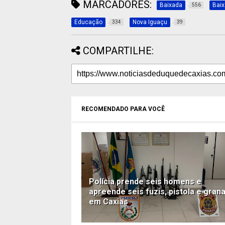
MARCADORES:
Baixada
Bai
556
Educação
Nova Iguaçu
334
39
COMPARTILHE:
RECOMENDADO PARA VOCÊ
Polícia prende seis homens e
apreende seis fuzis, pistola e gran
em Caxias