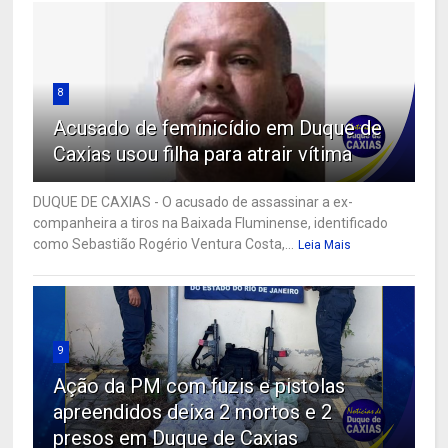
8
Acusado de feminicídio em Duque de
Caxias usou filha para atrair vítima
DUQUE DE CAXIAS - O acusado de assassinar a ex-
companheira a tiros na Baixada Fluminense, identificado
como Sebastião Rogério Ventura Costa,...
Leia Mais
9
Ação da PM com fuzis e pistolas
apreendidos deixa 2 mortos e 2
presos em Duque de Caxias