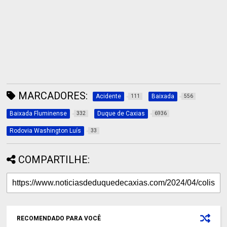
MARCADORES:
Acidente
Baixada
111
556
Baixada Fluminense
Duque de Caxias
332
6936
Rodovia Washington Luís
33
COMPARTILHE:
RECOMENDADO PARA VOCÊ