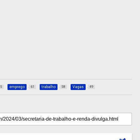
emprego
trabalho
Vagas
35
61
58
49