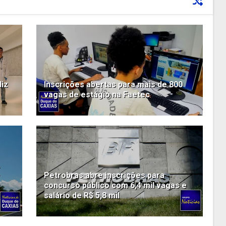
iz
Inscrições abertas para mais de 800
vagas de estágio na Faetec
Petrobras abre inscrições para
s
concurso público com 6,4 mil vagas e
salário de R$ 5,8 mil