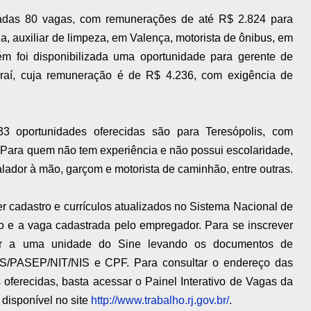
tadas 80 vagas, com remunerações de até R$ 2.824 para
, auxiliar de limpeza, em Valença, motorista de ônibus, em
bém foi disponibilizada uma oportunidade para gerente de
raí, cuja remuneração é de R$ 4.236, com exigência de
3 oportunidades oferecidas são para Teresópolis, com
Para quem não tem experiência e não possui escolaridade,
alador à mão, garçom e motorista de caminhão, entre outras.
r cadastro e currículos atualizados no Sistema Nacional de
to e a vaga cadastrada pelo empregador. Para se inscrever
o ir a uma unidade do Sine levando os documentos de
o, PIS/PASEP/NIT/NIS e CPF. Para consultar o endereço das
oferecidas, basta acessar o Painel Interativo de Vagas da
disponível no site
http://www.trabalho.rj.gov.br/
.