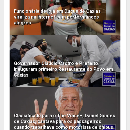
Funcionária de loja em Duque de Caxias
viraliza na internet com performances
alegres
Governador Cláudio Castro e Prefeito
inauguram primeiro Restaurante do Povo em
Caxias
Classificado para o The Voice+, Daniel Gomes
de Caxias, cantava para os passageiros
quando trabalhava como motorista de ônibus