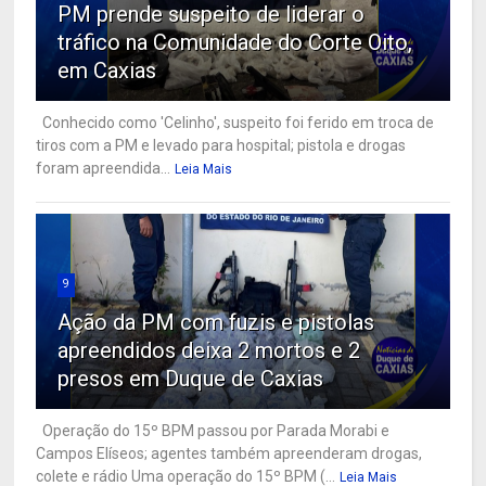
PM prende suspeito de liderar o
tráfico na Comunidade do Corte Oito,
em Caxias
Conhecido como 'Celinho', suspeito foi ferido em troca de
tiros com a PM e levado para hospital; pistola e drogas
foram apreendida...
Leia Mais
9
Ação da PM com fuzis e pistolas
apreendidos deixa 2 mortos e 2
presos em Duque de Caxias
Operação do 15º BPM passou por Parada Morabi e
Campos Elíseos; agentes também apreenderam drogas,
colete e rádio Uma operação do 15º BPM (...
Leia Mais