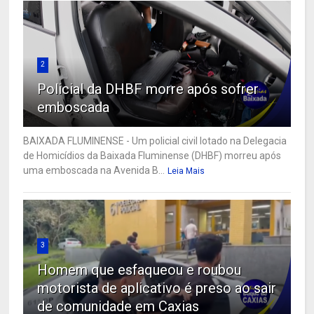
2
Policial da DHBF morre após sofrer
emboscada
BAIXADA FLUMINENSE - Um policial civil lotado na Delegacia
de Homicídios da Baixada Fluminense (DHBF) morreu após
uma emboscada na Avenida B...
Leia Mais
3
Homem que esfaqueou e roubou
motorista de aplicativo é preso ao sair
de comunidade em Caxias