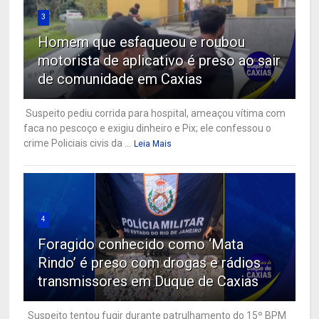
3
Homem que esfaqueou e roubou
motorista de aplicativo é preso ao sair
de comunidade em Caxias
Suspeito pediu corrida para hospital, ameaçou vítima com
faca no pescoço e exigiu dinheiro e Pix; ele confessou o
crime Policiais civis da ...
Leia Mais
4
Foragido conhecido como ‘Mata
Rindo’ é preso com drogas e rádios
transmissores em Duque de Caxias
Suspeito tentou fugir durante patrulhamento do 15º BPM