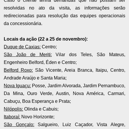
Caso o cliente tenha demandas que não possam ser
resolvidas no ato da visita, as informações serão
redirecionadas para resolução das equipes operacionais
da concessionária.
Locais da ação (22 a 25 de novembro):
Duque de Caxias:
Centro;
São João de Meriti:
Vilar dos Teles, São Mateus,
Engenheiro Belford, Éden e Centro;
Belford Roxo:
São Vicente, Areia Branca, Itaipu, Centro,
Andrade Araújo e Santa Maria;
Nova Iguaçu:
Posse, Jardim Alvorada, Jardim Pernambuco,
Da Mina, Ouro Verde, Austin, Nova América, Carmari,
Cabuçu, Boa Esperança e Prata;
Nilópolis:
Olinda e Cabuis;
Itaboraí:
Novo Horizonte;
São Gonçalo:
Salgueiro, Luiz Caçador, Vista Alegre,