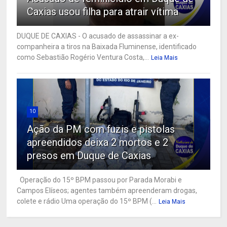
Caxias usou filha para atrair vítima
DUQUE DE CAXIAS - O acusado de assassinar a ex-
companheira a tiros na Baixada Fluminense, identificado
como Sebastião Rogério Ventura Costa,...
Leia Mais
10
Ação da PM com fuzis e pistolas
apreendidos deixa 2 mortos e 2
presos em Duque de Caxias
Operação do 15º BPM passou por Parada Morabi e
Campos Elíseos; agentes também apreenderam drogas,
colete e rádio Uma operação do 15º BPM (...
Leia Mais