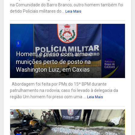
na Comunidade do Barro Branco; outro homem também foi
detido Policiais militares do...
Leia Mais
5
Homem é preso com arma e
munições perto de posto na
Washington Luiz, em Caxias
Abordagem foi feita por PMs do 15º BPM durante
patrulhamento na rodovia; caso foi levado à delegacia da
região Um homem foi preso com uma ...
Leia Mais