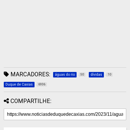
MARCADORES:
águas do rio
dívidas
50
10
Duque de Caxias
6936
COMPARTILHE: