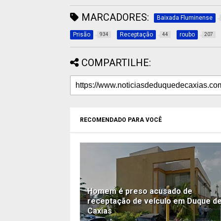
MARCADORES:
Baixada Fluminense
Prisão
Receptação
roubo
934
44
207
COMPARTILHE:
RECOMENDADO PARA VOCÊ
Homem é preso acusado de
receptação de veículo em Duque d
Caxias