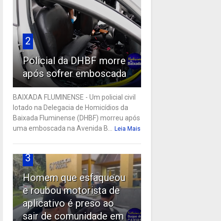
2
Policial da DHBF morre
após sofrer emboscada
BAIXADA FLUMINENSE - Um policial civil
lotado na Delegacia de Homicídios da
Baixada Fluminense (DHBF) morreu após
uma emboscada na Avenida B...
Leia Mais
3
Homem que esfaqueou
e roubou motorista de
aplicativo é preso ao
sair de comunidade em