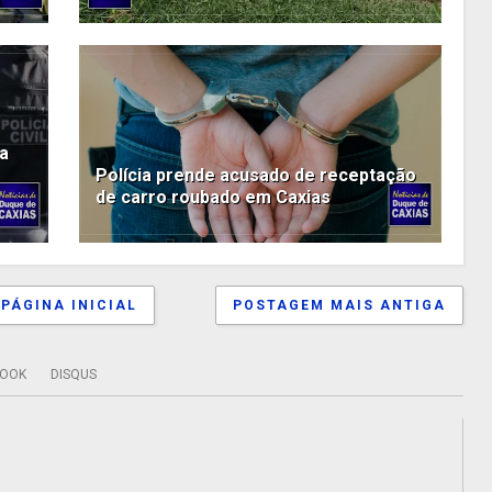
ga
Polícia prende acusado de receptação
de carro roubado em Caxias
PÁGINA INICIAL
POSTAGEM MAIS ANTIGA
BOOK
DISQUS