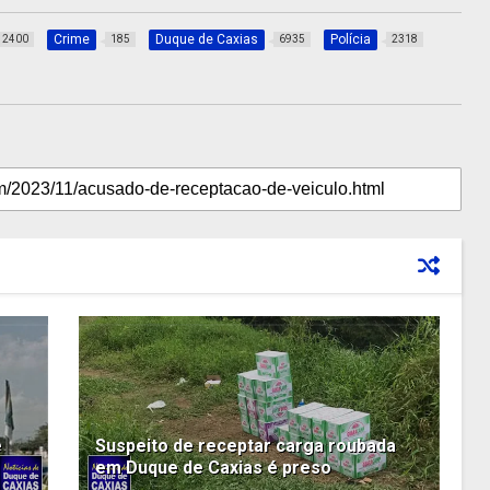
Crime
Duque de Caxias
Polícia
2400
185
6935
2318
e
Suspeito de receptar carga roubada
em Duque de Caxias é preso