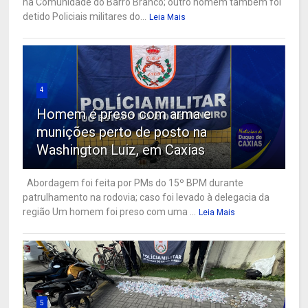
na Comunidade do Barro Branco; outro homem também foi
detido Policiais militares do...
Leia Mais
4
Homem é preso com arma e
munições perto de posto na
Washington Luiz, em Caxias
Abordagem foi feita por PMs do 15º BPM durante
patrulhamento na rodovia; caso foi levado à delegacia da
região Um homem foi preso com uma ...
Leia Mais
5