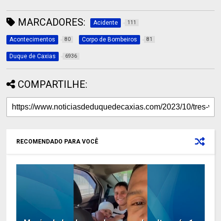
MARCADORES:
Acidente
111
Acontecimentos
Corpo de Bombeiros
80
81
Duque de Caxias
6936
COMPARTILHE:
RECOMENDADO PARA VOCÊ