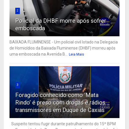
2
Policial da DHBF morre após sofrer
emboscada
BAIXADA FLUMINENSE - Um policial civil lotado na Delegacia
de Homicídios da Baixada Fluminense (DHBF) morreu após
uma emboscada na Avenida B...
Leia Mais
3
Foragido conhecido como ‘Mata
Rindo’ é preso com drogas e rádios
transmissores em Duque de Caxias
Suspeito tentou fugir durante patrulhamento do 15º BPM