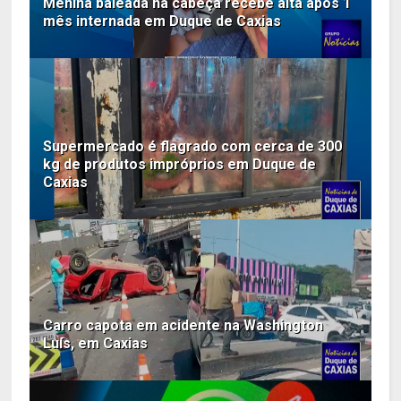
Menina baleada na cabeça recebe alta após 1
mês internada em Duque de Caxias
Supermercado é flagrado com cerca de 300
kg de produtos impróprios em Duque de
Caxias
Carro capota em acidente na Washington
Luís, em Caxias