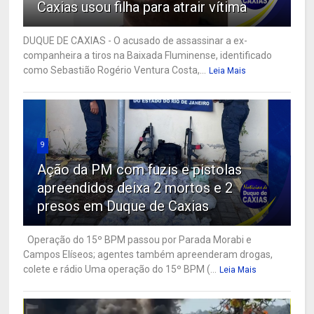
Caxias usou filha para atrair vítima
DUQUE DE CAXIAS - O acusado de assassinar a ex-
companheira a tiros na Baixada Fluminense, identificado
como Sebastião Rogério Ventura Costa,...
Leia Mais
9
Ação da PM com fuzis e pistolas
apreendidos deixa 2 mortos e 2
presos em Duque de Caxias
Operação do 15º BPM passou por Parada Morabi e
Campos Elíseos; agentes também apreenderam drogas,
colete e rádio Uma operação do 15º BPM (...
Leia Mais