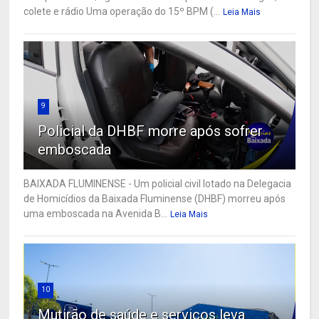
colete e rádio Uma operação do 15º BPM (...
Leia Mais
9
Policial da DHBF morre após sofrer
emboscada
BAIXADA FLUMINENSE - Um policial civil lotado na Delegacia
de Homicídios da Baixada Fluminense (DHBF) morreu após
uma emboscada na Avenida B...
Leia Mais
10
Mutirão de saúde e serviços leva