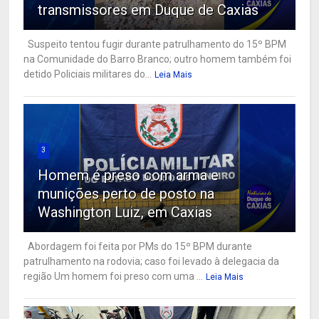
transmissores em Duque de Caxias
Suspeito tentou fugir durante patrulhamento do 15º BPM
na Comunidade do Barro Branco; outro homem também foi
detido Policiais militares do...
Leia Mais
3
Homem é preso com arma e
munições perto de posto na
Washington Luiz, em Caxias
Abordagem foi feita por PMs do 15º BPM durante
patrulhamento na rodovia; caso foi levado à delegacia da
região Um homem foi preso com uma ...
Leia Mais