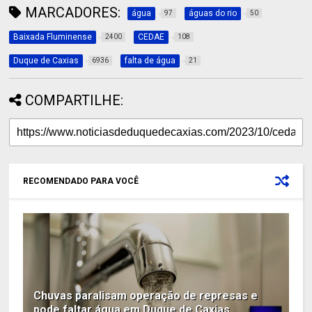
MARCADORES:
água
águas do rio
97
50
Baixada Fluminense
CEDAE
2400
108
Duque de Caxias
falta de água
6936
21
COMPARTILHE:
RECOMENDADO PARA VOCÊ
Chuvas paralisam operação de represas e
pode faltar água em Duque de Caxias