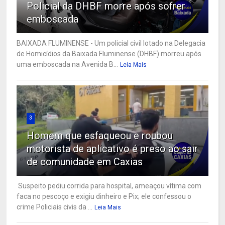
Policial da DHBF morre após sofrer
emboscada
BAIXADA FLUMINENSE - Um policial civil lotado na Delegacia
de Homicídios da Baixada Fluminense (DHBF) morreu após
uma emboscada na Avenida B...
Leia Mais
3
Homem que esfaqueou e roubou
motorista de aplicativo é preso ao sair
de comunidade em Caxias
Suspeito pediu corrida para hospital, ameaçou vítima com
faca no pescoço e exigiu dinheiro e Pix; ele confessou o
crime Policiais civis da ...
Leia Mais