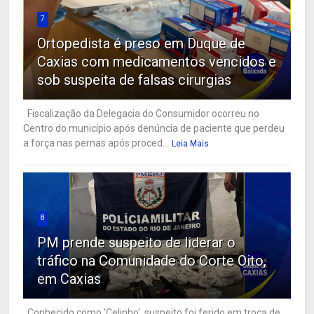
7
Ortopedista é preso em Duque de
Caxias com medicamentos vencidos e
sob suspeita de falsas cirurgias
Fiscalização da Delegacia do Consumidor ocorreu no
Centro do município após denúncia de paciente que perdeu
a força nas pernas após proced...
Leia Mais
8
PM prende suspeito de liderar o
tráfico na Comunidade do Corte Oito,
em Caxias
Conhecido como 'Celinho', suspeito foi ferido em troca de