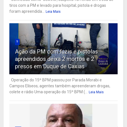
tiros com a PM e levado para hospital; pistola e drogas
foram apreendida...
Leia Mais
9
Ação da PM com fuzis e pistolas
apreendidos deixa 2 mortos e 2
presos em Duque de Caxias
Operação do 15º BPM passou por Parada Morabi e
Campos Elíseos; agentes também apreenderam drogas,
colete e rádio Uma operação do 15º BPM (...
Leia Mais