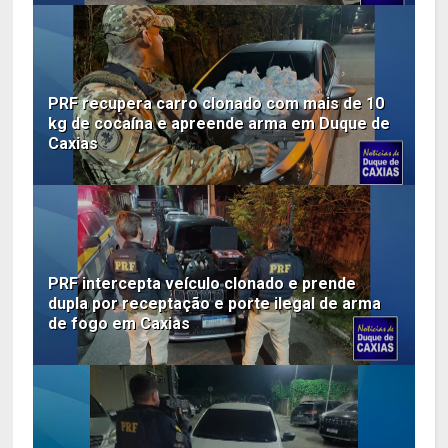
PRF recupera carro clonado com mais de 10
kg de cocaína e apreende arma em Duque de
Caxias
PRF intercepta veículo clonado e prende
dupla por receptação e porte ilegal de arma
de fogo em Caxias