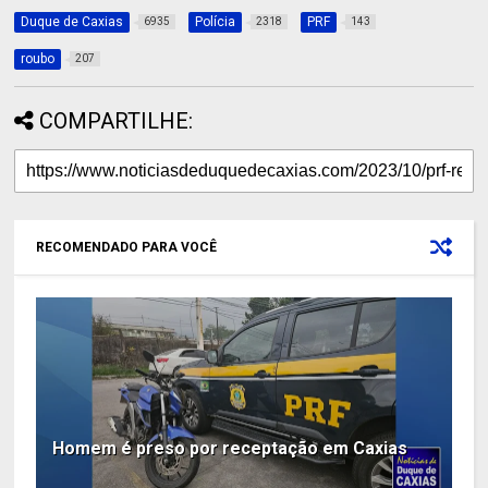
Duque de Caxias
Polícia
PRF
6935
2318
143
roubo
207
COMPARTILHE:
RECOMENDADO PARA VOCÊ
Homem é preso por receptação em Caxias