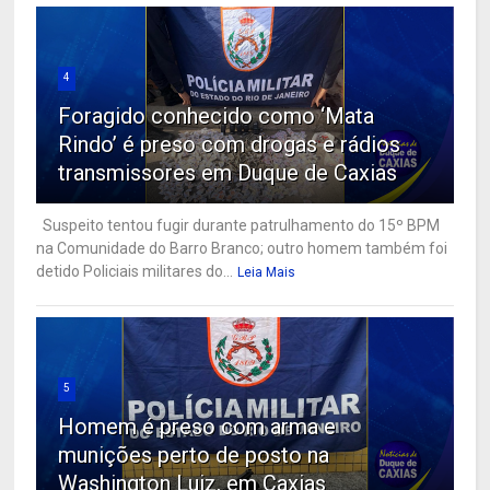
4
Foragido conhecido como ‘Mata
Rindo’ é preso com drogas e rádios
transmissores em Duque de Caxias
Suspeito tentou fugir durante patrulhamento do 15º BPM
na Comunidade do Barro Branco; outro homem também foi
detido Policiais militares do...
Leia Mais
5
Homem é preso com arma e
munições perto de posto na
Washington Luiz, em Caxias