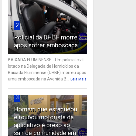
2
Policial da DHBF morre
após sofrer emboscada
BAIXADA FLUMINENSE - Um policial civil
lotado na Delegacia de Homicídios da
Baixada Fluminense (DHBF) morreu após
uma emboscada na Avenida B...
Leia Mais
3
Homem que esfaqueou
e roubou motorista de
aplicativo é preso ao
sair de comunidade em