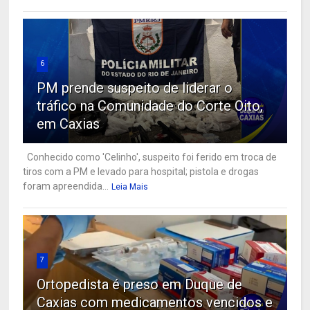
6
PM prende suspeito de liderar o
tráfico na Comunidade do Corte Oito,
em Caxias
Conhecido como 'Celinho', suspeito foi ferido em troca de
tiros com a PM e levado para hospital; pistola e drogas
foram apreendida...
Leia Mais
7
Ortopedista é preso em Duque de
Caxias com medicamentos vencidos e