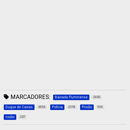
MARCADORES:
Baixada Fluminense
2400
Duque de Caxias
Polícia
Prisão
6936
2318
934
roubo
207