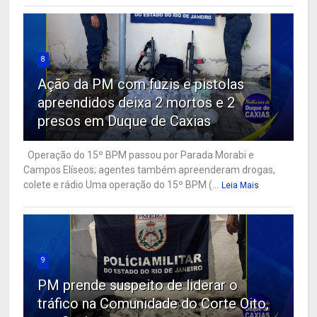
8
Ação da PM com fuzis e pistolas
apreendidos deixa 2 mortos e 2
presos em Duque de Caxias
Operação do 15º BPM passou por Parada Morabi e
Campos Elíseos; agentes também apreenderam drogas,
colete e rádio Uma operação do 15º BPM (...
Leia Mais
9
PM prende suspeito de liderar o
tráfico na Comunidade do Corte Oito,