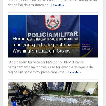
detido Policiais militares do...
Leia Mais
5
Homem é preso com arma e
munições perto de posto na
Washington Luiz, em Caxias
Abordagem foi feita por PMs do 15º BPM durante
patrulhamento na rodovia; caso foi levado à delegacia da
região Um homem foi preso com uma ...
Leia Mais
6