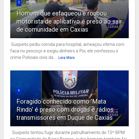
3
Homem que esfaqueou e roubou
motorista de aplicativo é preso ao sair
de comunidade em Caxias
Suspeito pediu corrida para hospital, ameaçou vítima com
faca no pescoço e exigiu dinheiro e Pix; ele confessou o
crime Policiais civis da ...
Leia Mais
4
Foragido conhecido como ‘Mata
Rindo’ é preso com drogas e rádios
transmissores em Duque de Caxias
Suspeito tentou fugir durante patrulhamento do 15º BPM
na Comunidade do Barro Branco; outro homem também foi