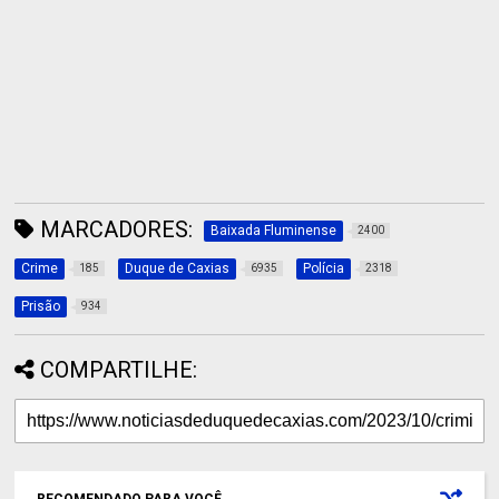
MARCADORES:
Baixada Fluminense
2400
Crime
Duque de Caxias
Polícia
185
6935
2318
Prisão
934
COMPARTILHE: