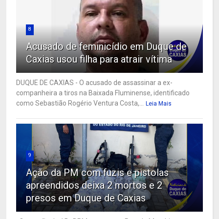
8
Acusado de feminicídio em Duque de
Caxias usou filha para atrair vítima
DUQUE DE CAXIAS - O acusado de assassinar a ex-
companheira a tiros na Baixada Fluminense, identificado
como Sebastião Rogério Ventura Costa,...
Leia Mais
9
Ação da PM com fuzis e pistolas
apreendidos deixa 2 mortos e 2
presos em Duque de Caxias