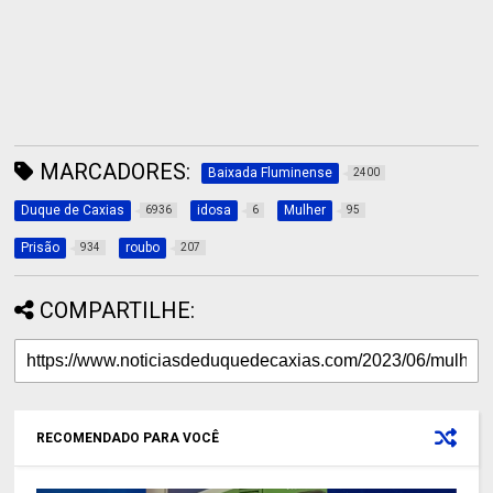
MARCADORES:
Baixada Fluminense
2400
Duque de Caxias
idosa
Mulher
6936
6
95
Prisão
roubo
934
207
COMPARTILHE:
RECOMENDADO PARA VOCÊ