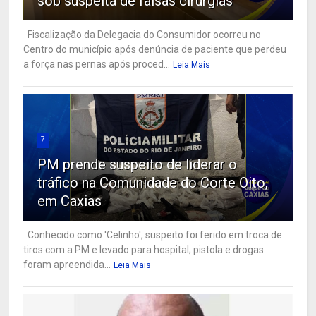
sob suspeita de falsas cirurgias
Fiscalização da Delegacia do Consumidor ocorreu no
Centro do município após denúncia de paciente que perdeu
a força nas pernas após proced...
Leia Mais
7
PM prende suspeito de liderar o
tráfico na Comunidade do Corte Oito,
em Caxias
Conhecido como 'Celinho', suspeito foi ferido em troca de
tiros com a PM e levado para hospital; pistola e drogas
foram apreendida...
Leia Mais