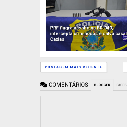
PRF flagra assalto na BR-040,
intercepta criminosos e salva casa
Caxias
POSTAGEM MAIS RECENTE
COMENTÁRIOS
BLOGGER
FACE