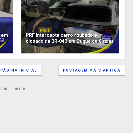
l em
PRF intercepta carro roubado e
clonado na BR-040 em Duque de Caxias
PÁGINA INICIAL
POSTAGEM MAIS ANTIGA
BOOK
DISQUS