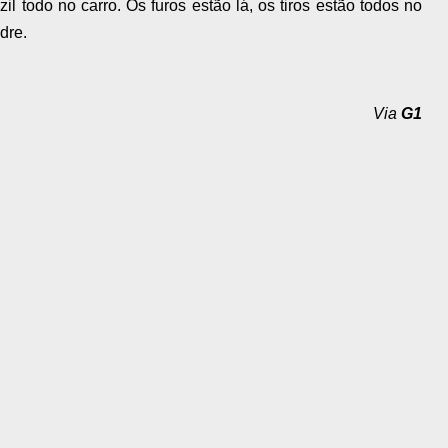
il todo no carro. Os furos estão lá, os tiros estão todos no
dre.
Via
G1