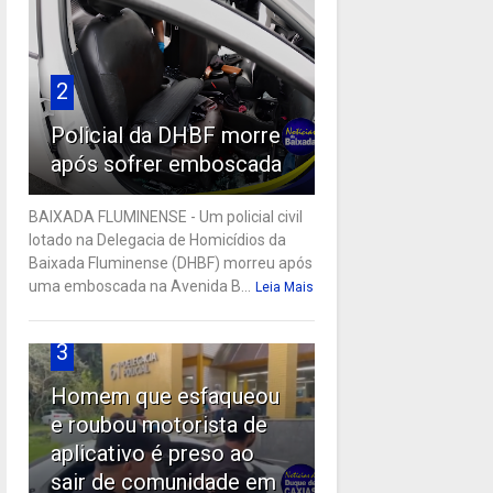
2
Policial da DHBF morre
após sofrer emboscada
BAIXADA FLUMINENSE - Um policial civil
lotado na Delegacia de Homicídios da
Baixada Fluminense (DHBF) morreu após
uma emboscada na Avenida B...
Leia Mais
3
Homem que esfaqueou
e roubou motorista de
aplicativo é preso ao
sair de comunidade em