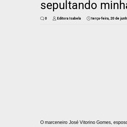
sepultando minh
0
Editora Isabela
terça-feira, 20 de jun
O marceneiro José Vitorino Gomes, esposo