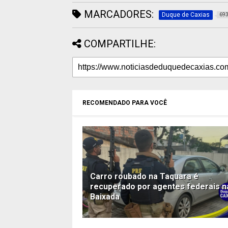
MARCADORES:
Duque de Caxias
69
COMPARTILHE:
RECOMENDADO PARA VOCÊ
Carro roubado na Taquara é
recuperado por agentes federais n
Baixada