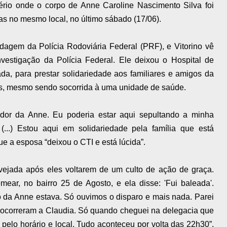
tério onde o corpo de Anne Caroline Nascimento Silva foi
as no mesmo local, no último sábado (17/06).
rdagem da Polícia Rodoviária Federal (PRF), e Vitorino vê
nvestigação da Polícia Federal. Ele deixou o Hospital de
da, para prestar solidariedade aos familiares e amigos da
ros, mesmo sendo socorrida à uma unidade de saúde.
 dor da Anne. Eu poderia estar aqui sepultando a minha
...) Estou aqui em solidariedade pela família que está
ue a esposa “deixou o CTI e está lúcida”.
lvejada após eles voltarem de um culto de ação de graça.
mear, no bairro 25 de Agosto, e ela disse: 'Fui baleada'.
da Anne estava. Só ouvimos o disparo e mais nada. Parei
socorreram a Claudia. Só quando cheguei na delegacia que
pelo horário e local. Tudo aconteceu por volta das 22h30”,