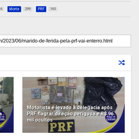
Morte
PRF
36
299
143
Motorista é levado à delegacia após
a
PRF flagrar direção perigosa e R$ 96
mil ocultos