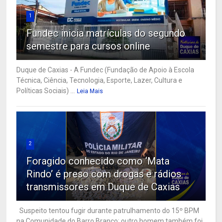
1
Fundec inicia matrículas do segundo
semestre para cursos online
Duque de Caxias - A Fundec (Fundação de Apoio à Escola
Técnica, Ciência, Tecnologia, Esporte, Lazer, Cultura e
Políticas Sociais) ...
Leia Mais
2
Foragido conhecido como ‘Mata
Rindo’ é preso com drogas e rádios
transmissores em Duque de Caxias
Suspeito tentou fugir durante patrulhamento do 15º BPM
na Comunidade do Barro Branco; outro homem também foi