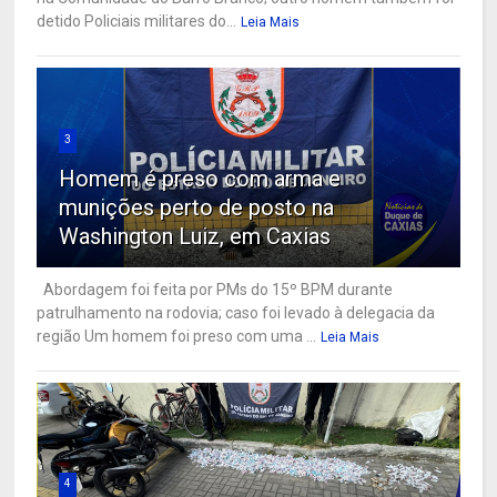
detido Policiais militares do...
Leia Mais
3
Homem é preso com arma e
munições perto de posto na
Washington Luiz, em Caxias
Abordagem foi feita por PMs do 15º BPM durante
patrulhamento na rodovia; caso foi levado à delegacia da
região Um homem foi preso com uma ...
Leia Mais
4