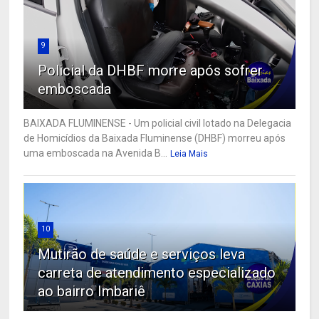
9
Policial da DHBF morre após sofrer
emboscada
BAIXADA FLUMINENSE - Um policial civil lotado na Delegacia
de Homicídios da Baixada Fluminense (DHBF) morreu após
uma emboscada na Avenida B...
Leia Mais
10
Mutirão de saúde e serviços leva
carreta de atendimento especializado
ao bairro Imbariê