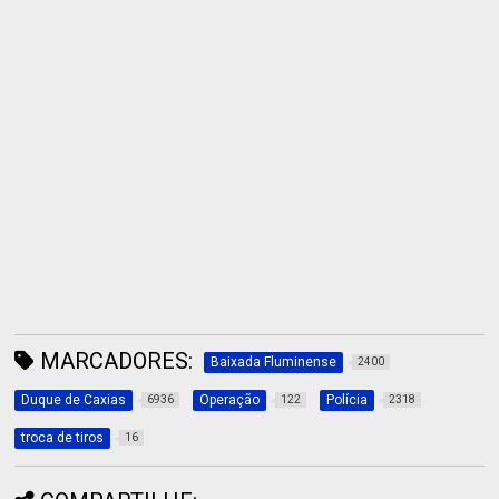
MARCADORES:
Baixada Fluminense
2400
Duque de Caxias
Operação
Polícia
6936
122
2318
troca de tiros
16