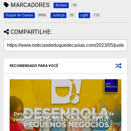
MARCADORES:
dívidas
10
Duque de Caxias
Justiça
Light
6936
92
113
COMPARTILHE:
RECOMENDADO PARA VOCÊ
Desenrola Pequenos Negócios: programa de
renegociação de dívidas começa hoje (13)