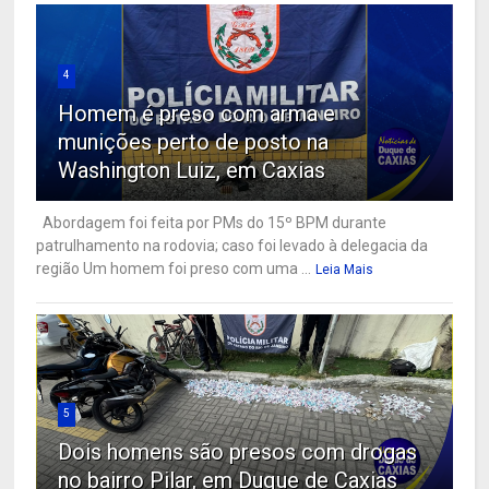
4
Homem é preso com arma e
munições perto de posto na
Washington Luiz, em Caxias
Abordagem foi feita por PMs do 15º BPM durante
patrulhamento na rodovia; caso foi levado à delegacia da
região Um homem foi preso com uma ...
Leia Mais
5
Dois homens são presos com drogas
no bairro Pilar, em Duque de Caxias