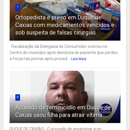
7
Ortopedista é preso em Duque de
Caxias com medicamentos vencidos e
sob suspeita de falsas cirurgias
Fiscalização da Delegacia do Consumidor ocorreu no
Centro do município após denúncia de paciente que perdeu
a força nas pernas após proced...
Leia Mais
8
Acusado de feminicídio em Duque de
Caxias usou filha para atrair vítima
DUQUE DE CAXIAS - O acusado de assassinar a ex-