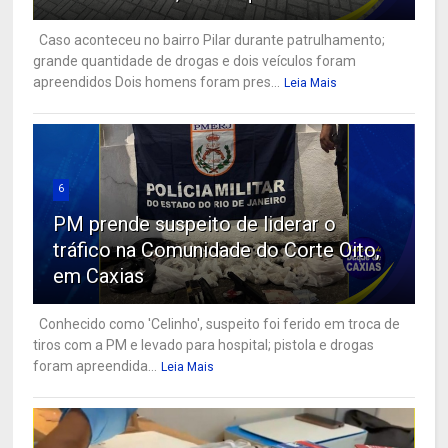
Caso aconteceu no bairro Pilar durante patrulhamento;
grande quantidade de drogas e dois veículos foram
apreendidos Dois homens foram pres...
Leia Mais
6
PM prende suspeito de liderar o
tráfico na Comunidade do Corte Oito,
em Caxias
Conhecido como 'Celinho', suspeito foi ferido em troca de
tiros com a PM e levado para hospital; pistola e drogas
foram apreendida...
Leia Mais