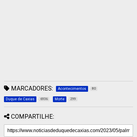
MARCADORES:
Acontecimentos
80
Duque de Caxias
Morte
6936
299
COMPARTILHE: