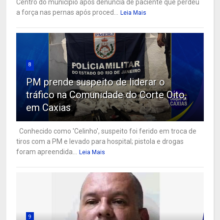
Centro do município após denúncia de paciente que perdeu
a força nas pernas após proced...
Leia Mais
8
PM prende suspeito de liderar o
tráfico na Comunidade do Corte Oito,
em Caxias
Conhecido como 'Celinho', suspeito foi ferido em troca de
tiros com a PM e levado para hospital; pistola e drogas
foram apreendida...
Leia Mais
9