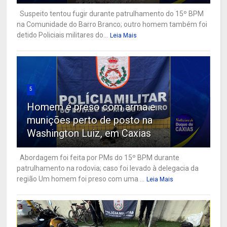
Suspeito tentou fugir durante patrulhamento do 15º BPM
na Comunidade do Barro Branco; outro homem também foi
detido Policiais militares do...
Leia Mais
5
Homem é preso com arma e
munições perto de posto na
Washington Luiz, em Caxias
Abordagem foi feita por PMs do 15º BPM durante
patrulhamento na rodovia; caso foi levado à delegacia da
região Um homem foi preso com uma ...
Leia Mais