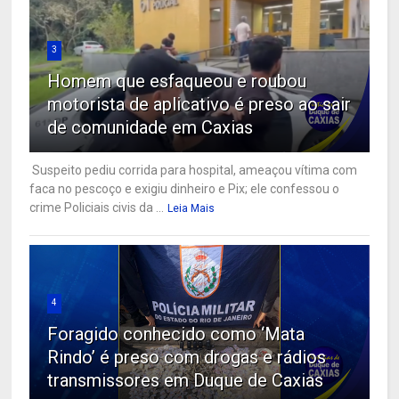
3
Homem que esfaqueou e roubou
motorista de aplicativo é preso ao sair
de comunidade em Caxias
Suspeito pediu corrida para hospital, ameaçou vítima com
faca no pescoço e exigiu dinheiro e Pix; ele confessou o
crime Policiais civis da ...
Leia Mais
4
Foragido conhecido como ‘Mata
Rindo’ é preso com drogas e rádios
transmissores em Duque de Caxias