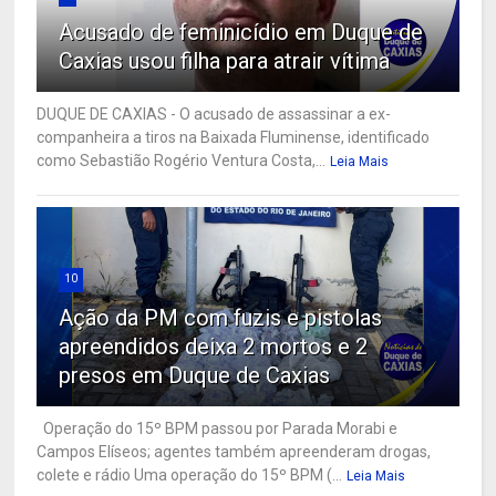
Acusado de feminicídio em Duque de
Caxias usou filha para atrair vítima
DUQUE DE CAXIAS - O acusado de assassinar a ex-
companheira a tiros na Baixada Fluminense, identificado
como Sebastião Rogério Ventura Costa,...
Leia Mais
10
Ação da PM com fuzis e pistolas
apreendidos deixa 2 mortos e 2
presos em Duque de Caxias
Operação do 15º BPM passou por Parada Morabi e
Campos Elíseos; agentes também apreenderam drogas,
colete e rádio Uma operação do 15º BPM (...
Leia Mais