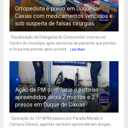
Ortopedista é preso em Duque de
Caxias com medicamentos vencidos e
sob suspeita de falsas cirurgias
Fiscalização da Delegacia do Consumidor ocorreu no
Centro do município após denúncia de paciente que perdeu
a força nas pernas após proced...
Leia Mais
8
Ação da PM com fuzis e pistolas
apreendidos deixa 2 mortos e 2
presos em Duque de Caxias
Operação do 15º BPM passou por Parada Morabi e
Campos Elíseos; agentes também apreenderam drogas,