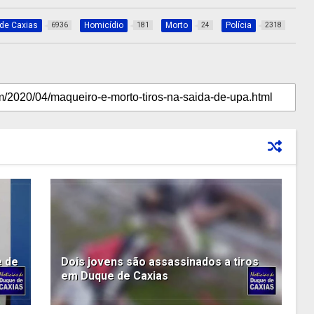
de Caxias
Homicídio
Morto
Polícia
6936
181
24
2318
e de
Dois jovens são assassinados a tiros
em Duque de Caxias