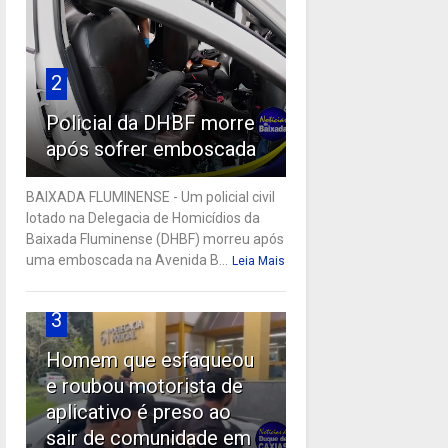
2
Policial da DHBF morre
após sofrer emboscada
BAIXADA FLUMINENSE - Um policial civil
lotado na Delegacia de Homicídios da
Baixada Fluminense (DHBF) morreu após
uma emboscada na Avenida B...
Leia Mais
3
Homem que esfaqueou
e roubou motorista de
aplicativo é preso ao
sair de comunidade em