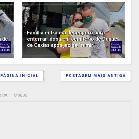
Família entra em desespero para
a de
enterrar idosa em cemitério de Duque
de Caxias após jazigo 'sumir'
PÁGINA INICIAL
POSTAGEM MAIS ANTIGA
BOOK
DISQUS