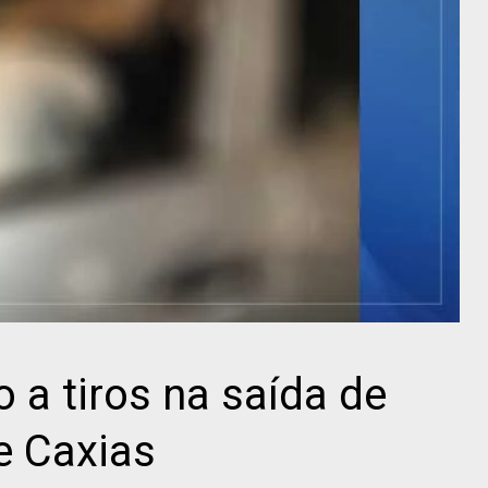
 a tiros na saída de
e Caxias