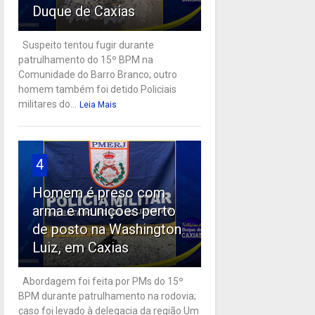
Duque de Caxias
Suspeito tentou fugir durante
patrulhamento do 15º BPM na
Comunidade do Barro Branco; outro
homem também foi detido Policiais
militares do...
Leia Mais
4
Homem é preso com
arma e munições perto
de posto na Washington
Luiz, em Caxias
Abordagem foi feita por PMs do 15º
BPM durante patrulhamento na rodovia;
caso foi levado à delegacia da região Um