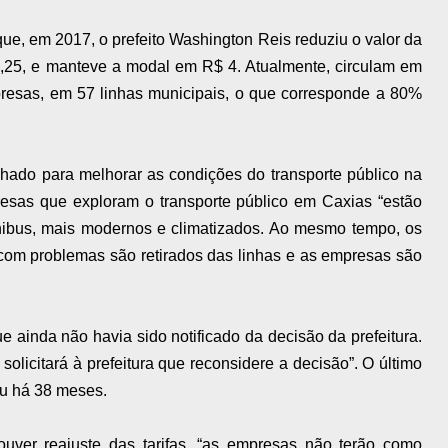
ue, em 2017, o prefeito Washington Reis reduziu o valor da
 4,25, e manteve a modal em R$ 4. Atualmente, circulam em
esas, em 57 linhas municipais, o que corresponde a 80%
alhado para melhorar as condições do transporte público na
esas que exploram o transporte público em Caxias “estão
ônibus, mais modernos e climatizados. Ao mesmo tempo, os
 com problemas são retirados das linhas e as empresas são
 ainda não havia sido notificado da decisão da prefeitura.
 solicitará à prefeitura que reconsidere a decisão”. O último
ceu há 38 meses.
uver reajuste das tarifas, “as empresas não terão como