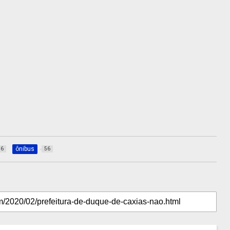
ônibus
36
56