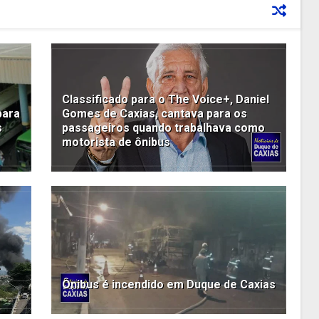
Classificado para o The Voice+, Daniel
para
Gomes de Caxias, cantava para os
s
passageiros quando trabalhava como
motorista de ônibus
r
Ônibus é incendido em Duque de Caxias