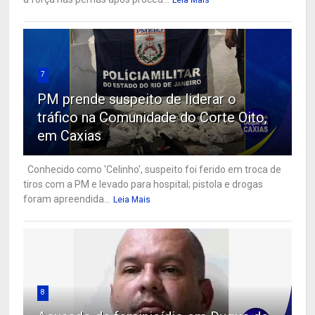
7
PM prende suspeito de liderar o
tráfico na Comunidade do Corte Oito,
em Caxias
Conhecido como 'Celinho', suspeito foi ferido em troca de
tiros com a PM e levado para hospital; pistola e drogas
foram apreendida...
Leia Mais
8