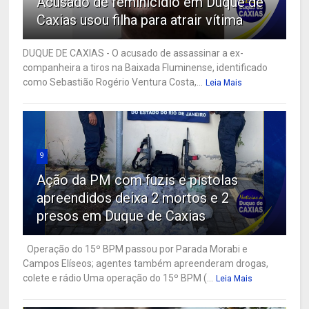
Acusado de feminicídio em Duque de
Caxias usou filha para atrair vítima
DUQUE DE CAXIAS - O acusado de assassinar a ex-
companheira a tiros na Baixada Fluminense, identificado
como Sebastião Rogério Ventura Costa,...
Leia Mais
9
Ação da PM com fuzis e pistolas
apreendidos deixa 2 mortos e 2
presos em Duque de Caxias
Operação do 15º BPM passou por Parada Morabi e
Campos Elíseos; agentes também apreenderam drogas,
colete e rádio Uma operação do 15º BPM (...
Leia Mais