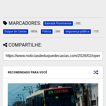
MARCADORES:
Baixada Fluminense
332
Duque de Caxias
Policia
segurança pública
6936
264
113
COMPARTILHE:
RECOMENDADO PARA VOCÊ