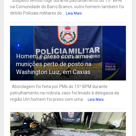
Suspeito tentou fugir durante patrulhamento do 15º BPM
na Comunidade do Barro Branco; outro homem também foi
detido Policiais militares do...
Leia Mais
4
Homem é preso com arma e
munições perto de posto na
Washington Luiz, em Caxias
Abordagem foi feita por PMs do 15º BPM durante
patrulhamento na rodovia; caso foi levado à delegacia da
região Um homem foi preso com uma ...
Leia Mais