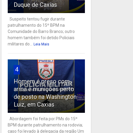
Duque de Caxias
Suspeito tentou fugir durante
patrulhamento do 15º BPM na
Comunidade do Barro Branco; outro
homem também foi detido Policiais
militares do...
Leia Mais
4
Homem é preso com
arma e munições perto
de posto na Washington
Luiz, em Caxias
Abordagem foi feita por PMs do 15º
BPM durante patrulhamento na rodovia;
caso foi levado à delegacia da região Um