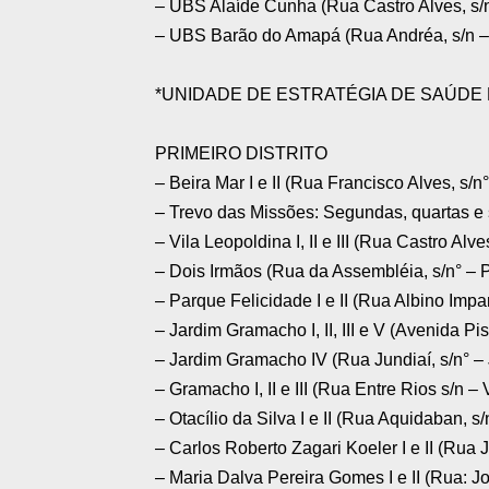
– UBS Alaíde Cunha (Rua Castro Alves, s
– UBS Barão do Amapá (Rua Andréa, s/n 
*UNIDADE DE ESTRATÉGIA DE SAÚDE DA
PRIMEIRO DISTRITO
– Beira Mar I e II (Rua Francisco Alves, s/
– Trevo das Missões: Segundas, quartas e 
– Vila Leopoldina I, II e III (Rua Castro Al
– Dois Irmãos (Rua da Assembléia, s/n° – 
– Parque Felicidade I e II (Rua Albino Impa
– Jardim Gramacho I, II, III e V (Avenida Pi
– Jardim Gramacho IV (Rua Jundiaí, s/n° –
– Gramacho I, II e III (Rua Entre Rios s/n –
– Otacílio da Silva I e II (Rua Aquidaban, s/
– Carlos Roberto Zagari Koeler I e II (Rua 
– Maria Dalva Pereira Gomes I e II (Rua: Jo