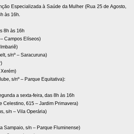
ção Especializada à Saúde da Mulher (Rua 25 de Agosto,
8h às 16h.
 8h às 16h
 – Campos Elíseos)
 Imbariê)
lt, s/nº – Saracuruna)
r)
 Xerém)
be, s/nº – Parque Equitativa):
da a sexta-feira, das 8h às 16h
 Celestino, 615 – Jardim Primavera)
, s/n – Vila Operária)
ra Sampaio, s/n – Parque Fluminense)