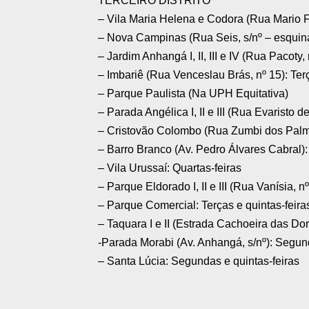
TERCEIRO DISTRITO
– Vila Maria Helena e Codora (Rua Mario Fe
– Nova Campinas (Rua Seis, s/nº – esquina
– Jardim Anhangá I, II, III e IV (Rua Pacoty
– Imbariê (Rua Venceslau Brás, nº 15): Terç
– Parque Paulista (Na UPH Equitativa)
– Parada Angélica I, II e III (Rua Evaristo 
– Cristovão Colombo (Rua Zumbi dos Palmar
– Barro Branco (Av. Pedro Álvares Cabral):
– Vila Urussaí: Quartas-feiras
– Parque Eldorado I, II e III (Rua Vanísia, 
– Parque Comercial: Terças e quintas-feira
– Taquara I e II (Estrada Cachoeira das Dore
-Parada Morabi (Av. Anhangá, s/nº): Segund
– Santa Lúcia: Segundas e quintas-feiras