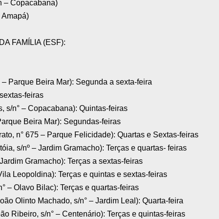
/n – Copacabana)
– Amapá)
 FAMÍLIA (ESF):
n° – Parque Beira Mar): Segunda a sexta-feira
sextas-feiras
ves, s/n° – Copacabana): Quintas-feiras
Parque Beira Mar): Segundas-feiras
rato, n° 675 – Parque Felicidade): Quartas e Sextas-feiras
stóia, s/nº – Jardim Gramacho): Terças e quartas- feiras
 Jardim Gramacho): Terças a sextas-feiras
 Vila Leopoldina): Terças e quintas e sextas-feiras
n° – Olavo Bilac): Terças e quartas-feiras
João Olinto Machado, s/n° – Jardim Leal): Quarta-feira
ão Ribeiro, s/n° – Centenário): Terças e quintas-feiras