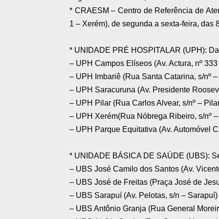
* CRAESM – Centro de Referência de Aten
1 – Xerém), de segunda a sexta-feira, das 
* UNIDADE PRÉ HOSPITALAR (UPH): Das
– UPH Campos Elíseos (Av. Actura, nº 333
– UPH Imbariê (Rua Santa Catarina, s/nº –
– UPH Saracuruna (Av. Presidente Rooseve
– UPH Pilar (Rua Carlos Alvear, s/nº – Pila
– UPH Xerém(Rua Nóbrega Ribeiro, s/nº –
– UPH Parque Equitativa (Av. Automóvel Clu
* UNIDADE BÁSICA DE SAÚDE (UBS): Segun
– UBS José Camilo dos Santos (Av. Vicente
– UBS José de Freitas (Praça José de Jesus
– UBS Sarapuí (Av. Pelotas, s/n – Sarapuí)
– UBS Antônio Granja (Rua General Morei