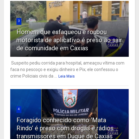
3
Homem que esfaqueou e roubou
motorista de aplicativo é preso ao sair
de comunidade em Caxias
Suspeito pediu corrida para hospital, ameaçou vítima com
faca no pescoço e exigiu dinheiro e Pix; ele confessou o
crime Policiais civis da ...
Leia Mais
4
Foragido conhecido como ‘Mata
Rindo’ é preso com drogas e rádios
transmissores em Duque de Caxias