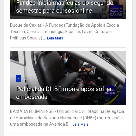
Fundec inicia matrículas do segundo
semestre para cursos online
Duque de Caxias - A Fundec (Fundação de Apoio à Escola
Técnica, Ciência, Tecnologia, Esporte, Lazer, Cultura e
Políticas Sociais) ...
Leia Mais
2
Policial da DHBF morre após sofrer
emboscada
BAIXADA FLUMINENSE - Um policial civil lotado na Delegacia
de Homicídios da Baixada Fluminense (DHBF) morreu após
uma emboscada na Avenida B...
Leia Mais