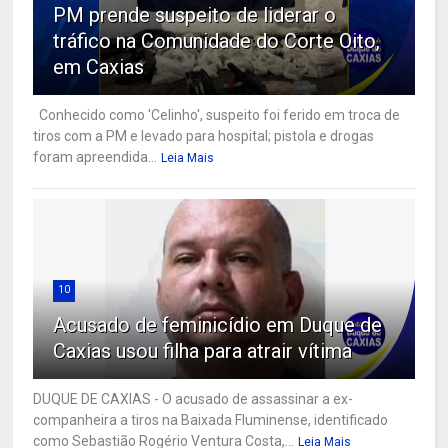
PM prende suspeito de liderar o
tráfico na Comunidade do Corte Oito,
em Caxias
Conhecido como 'Celinho', suspeito foi ferido em troca de
tiros com a PM e levado para hospital; pistola e drogas
foram apreendida...
Leia Mais
10
Acusado de feminicídio em Duque de
Caxias usou filha para atrair vítima
DUQUE DE CAXIAS - O acusado de assassinar a ex-
companheira a tiros na Baixada Fluminense, identificado
como Sebastião Rogério Ventura Costa,...
Leia Mais