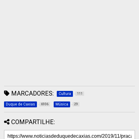
MARCADORES:
Cultura
111
Duque de Caxias
Música
6936
29
COMPARTILHE: