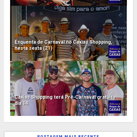
Esquenta de Carnaval no Caxias Shopping,
nesta sexta (21)
Caxias Shopping terá Pré-Carnaval gratuito
dia 14
POSTAGEM MAIS RECENTE