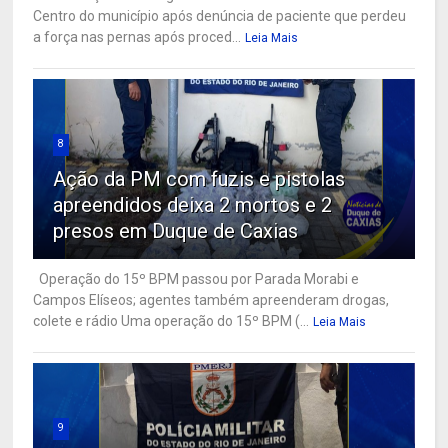
Centro do município após denúncia de paciente que perdeu
a força nas pernas após proced...
Leia Mais
8
Ação da PM com fuzis e pistolas
apreendidos deixa 2 mortos e 2
presos em Duque de Caxias
Operação do 15º BPM passou por Parada Morabi e
Campos Elíseos; agentes também apreenderam drogas,
colete e rádio Uma operação do 15º BPM (...
Leia Mais
9