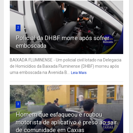
2
Policial da DHBF morre após sofrer
emboscada
BAIXADA FLUMINENSE - Um policial civil lotado na Delegacia
de Homicídios da Baixada Fluminense (DHBF) morreu após
uma emboscada na Avenida B...
Leia Mais
3
Homem que esfaqueou e roubou
motorista de aplicativo é preso ao sair
de comunidade em Caxias