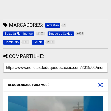
MARCADORES:
Arrastão
7
Baixada Fluminense
Duque de Caxias
2400
6935
Homicídio
Polícia
181
2318
COMPARTILHE:
RECOMENDADO PARA VOCÊ