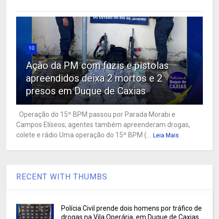
10
Ação da PM com fuzis e pistolas
apreendidos deixa 2 mortos e 2
presos em Duque de Caxias
Operação do 15º BPM passou por Parada Morabi e
Campos Elíseos; agentes também apreenderam drogas,
colete e rádio Uma operação do 15º BPM (...
Leia Mais
RECENT WITH THUMBS
Polícia Civil prende dois homens por tráfico de
drogas na Vila Operária, em Duque de Caxias