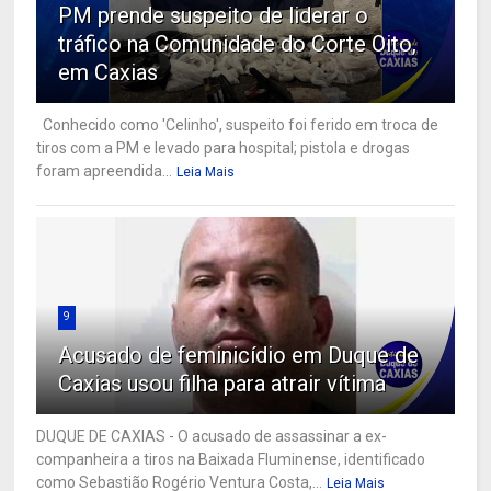
PM prende suspeito de liderar o
tráfico na Comunidade do Corte Oito,
em Caxias
Conhecido como 'Celinho', suspeito foi ferido em troca de
tiros com a PM e levado para hospital; pistola e drogas
foram apreendida...
Leia Mais
9
Acusado de feminicídio em Duque de
Caxias usou filha para atrair vítima
DUQUE DE CAXIAS - O acusado de assassinar a ex-
companheira a tiros na Baixada Fluminense, identificado
como Sebastião Rogério Ventura Costa,...
Leia Mais