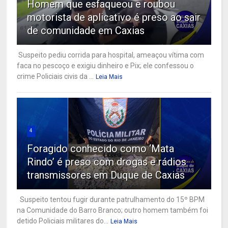
Homem que esfaqueou e roubou
motorista de aplicativo é preso ao sair
de comunidade em Caxias
Suspeito pediu corrida para hospital, ameaçou vítima com
faca no pescoço e exigiu dinheiro e Pix; ele confessou o
crime Policiais civis da ...
Leia Mais
4
Foragido conhecido como ‘Mata
Rindo’ é preso com drogas e rádios
transmissores em Duque de Caxias
Suspeito tentou fugir durante patrulhamento do 15º BPM
na Comunidade do Barro Branco; outro homem também foi
detido Policiais militares do...
Leia Mais