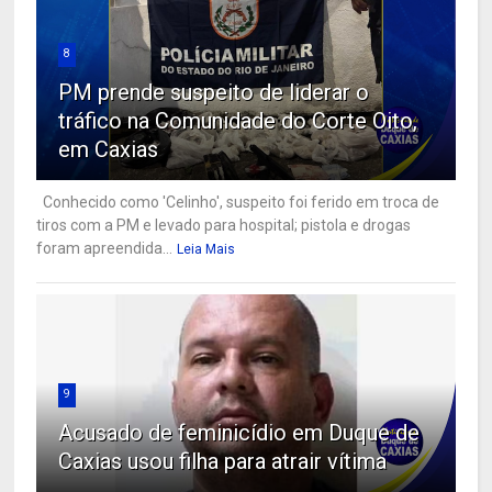
8
PM prende suspeito de liderar o
tráfico na Comunidade do Corte Oito,
em Caxias
Conhecido como 'Celinho', suspeito foi ferido em troca de
tiros com a PM e levado para hospital; pistola e drogas
foram apreendida...
Leia Mais
9
Acusado de feminicídio em Duque de
Caxias usou filha para atrair vítima