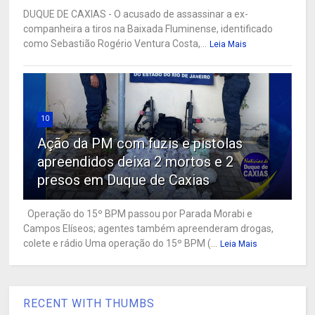
DUQUE DE CAXIAS - O acusado de assassinar a ex-
companheira a tiros na Baixada Fluminense, identificado
como Sebastião Rogério Ventura Costa,...
Leia Mais
10
Ação da PM com fuzis e pistolas
apreendidos deixa 2 mortos e 2
presos em Duque de Caxias
Operação do 15º BPM passou por Parada Morabi e
Campos Elíseos; agentes também apreenderam drogas,
colete e rádio Uma operação do 15º BPM (...
Leia Mais
RECENT WITH THUMBS