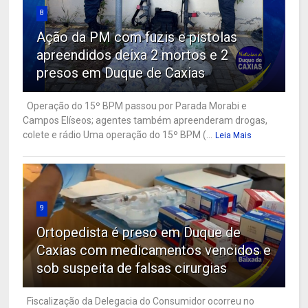
8
Ação da PM com fuzis e pistolas
apreendidos deixa 2 mortos e 2
presos em Duque de Caxias
Operação do 15º BPM passou por Parada Morabi e
Campos Elíseos; agentes também apreenderam drogas,
colete e rádio Uma operação do 15º BPM (...
Leia Mais
9
Ortopedista é preso em Duque de
Caxias com medicamentos vencidos e
sob suspeita de falsas cirurgias
Fiscalização da Delegacia do Consumidor ocorreu no