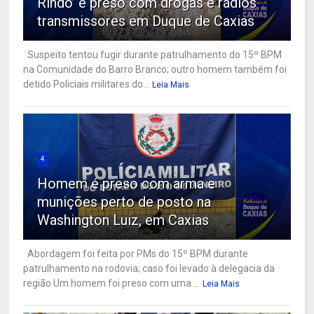
Rindo’ é preso com drogas e rádios
transmissores em Duque de Caxias
Suspeito tentou fugir durante patrulhamento do 15º BPM
na Comunidade do Barro Branco; outro homem também foi
detido Policiais militares do...
Leia Mais
4
Homem é preso com arma e
munições perto de posto na
Washington Luiz, em Caxias
Abordagem foi feita por PMs do 15º BPM durante
patrulhamento na rodovia; caso foi levado à delegacia da
região Um homem foi preso com uma ...
Leia Mais