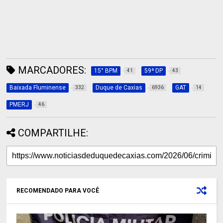
MARCADORES:
15° BPM
59ª DP
41
43
Baixada Fluminense
Duque de Caxias
GAT
332
6936
14
PMERJ
46
COMPARTILHE:
RECOMENDADO PARA VOCÊ