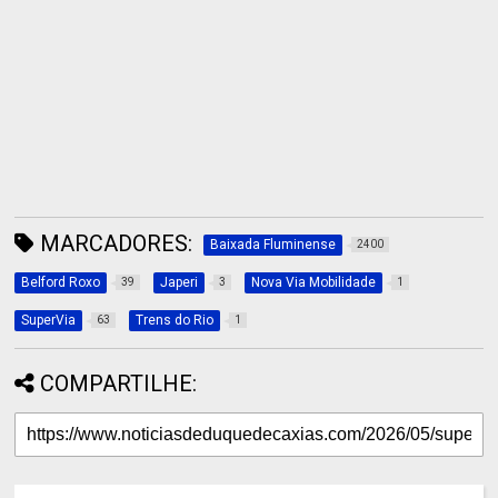
MARCADORES:
Baixada Fluminense
2400
Belford Roxo
Japeri
Nova Via Mobilidade
39
3
1
SuperVia
Trens do Rio
63
1
COMPARTILHE: