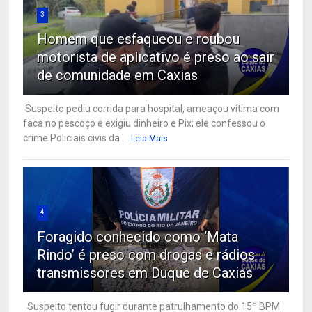
3
Homem que esfaqueou e roubou
motorista de aplicativo é preso ao sair
de comunidade em Caxias
Suspeito pediu corrida para hospital, ameaçou vítima com
faca no pescoço e exigiu dinheiro e Pix; ele confessou o
crime Policiais civis da ...
Leia Mais
4
Foragido conhecido como ‘Mata
Rindo’ é preso com drogas e rádios
transmissores em Duque de Caxias
Suspeito tentou fugir durante patrulhamento do 15º BPM