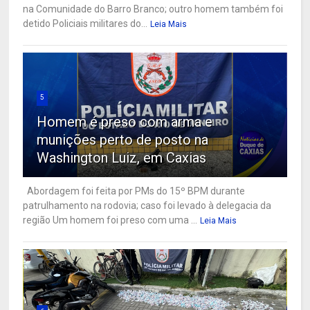
na Comunidade do Barro Branco; outro homem também foi
detido Policiais militares do...
Leia Mais
5
Homem é preso com arma e
munições perto de posto na
Washington Luiz, em Caxias
Abordagem foi feita por PMs do 15º BPM durante
patrulhamento na rodovia; caso foi levado à delegacia da
região Um homem foi preso com uma ...
Leia Mais