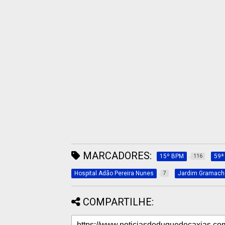
MARCADORES:
15º BPM
59ª
116
Hospital Adão Pereira Nunes
Jardim Gramach
7
COMPARTILHE: