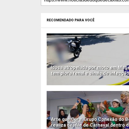
RECOMENDADO PARA VOCÊ
Idosa atropelada por moto em Mag
tem piora renal e sinais de infecçã
Arte que Cura: Grupo Conexão do 
realiza desfile de Carnaval dentro 