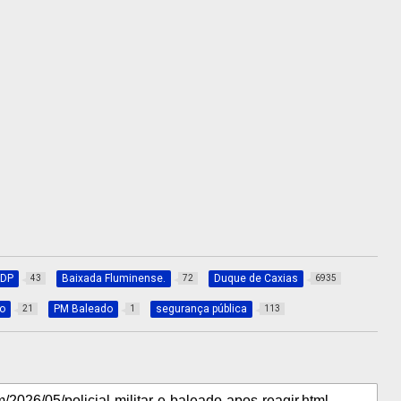
 DP
Baixada Fluminense.
Duque de Caxias
43
72
6935
o
PM Baleado
segurança pública
21
1
113