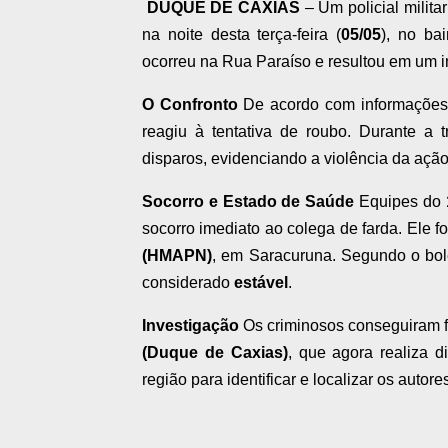
DUQUE DE CAXIAS
– Um policial militar
na noite desta terça-feira (
05/05
), no ba
ocorreu na Rua Paraíso e resultou em um in
O Confronto
De acordo com informações d
reagiu à tentativa de roubo. Durante a tr
disparos, evidenciando a violência da ação. 
Socorro e Estado de Saúde
Equipes do
socorro imediato ao colega de farda. Ele f
(HMAPN)
, em Saracuruna. Segundo o bole
considerado
estável
.
Investigação
Os criminosos conseguiram fug
(Duque de Caxias)
, que agora realiza 
região para identificar e localizar os autore