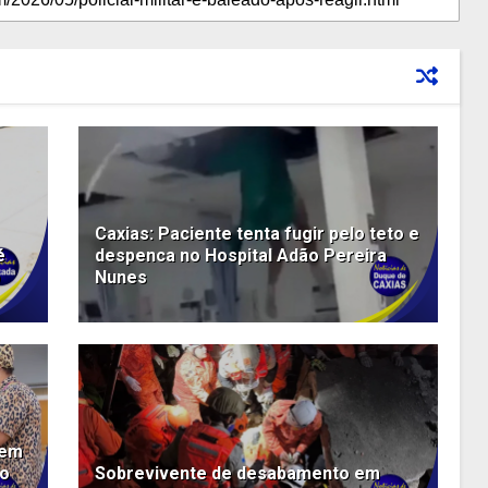
Caxias: Paciente tenta fugir pelo teto e
é
despenca no Hospital Adão Pereira
o
Nunes
Bem
do
Sobrevivente de desabamento em