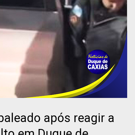
é baleado após reagir a
alto em Duque de