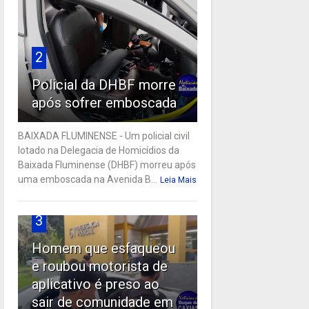
2
Policial da DHBF morre
após sofrer emboscada
BAIXADA FLUMINENSE - Um policial civil
lotado na Delegacia de Homicídios da
Baixada Fluminense (DHBF) morreu após
uma emboscada na Avenida B...
Leia Mais
3
Homem que esfaqueou
e roubou motorista de
aplicativo é preso ao
sair de comunidade em