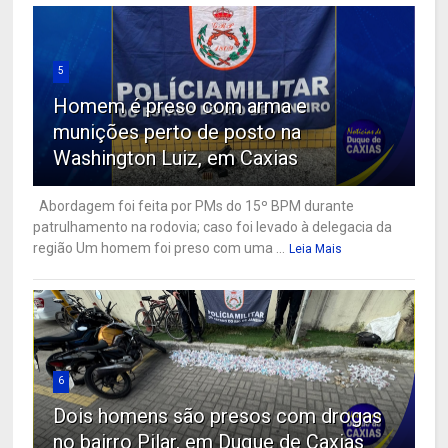
5
Homem é preso com arma e
munições perto de posto na
Washington Luiz, em Caxias
Abordagem foi feita por PMs do 15º BPM durante
patrulhamento na rodovia; caso foi levado à delegacia da
região Um homem foi preso com uma ...
Leia Mais
6
Dois homens são presos com drogas
no bairro Pilar, em Duque de Caxias