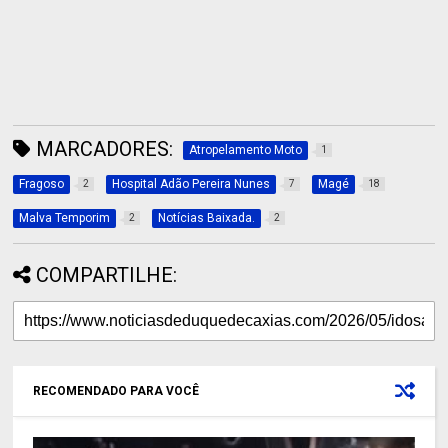
MARCADORES:
Atropelamento Moto
1
Fragoso
Hospital Adão Pereira Nunes
Magé
2
7
18
Malva Temporim
Notícias Baixada.
2
2
COMPARTILHE:
RECOMENDADO PARA VOCÊ