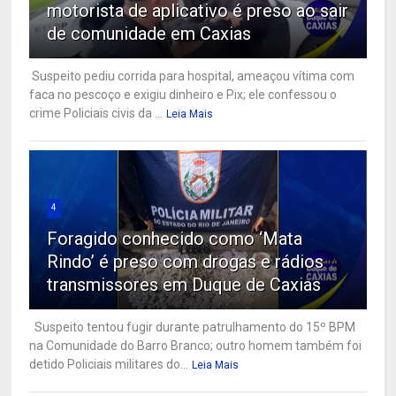
motorista de aplicativo é preso ao sair
de comunidade em Caxias
Suspeito pediu corrida para hospital, ameaçou vítima com
faca no pescoço e exigiu dinheiro e Pix; ele confessou o
crime Policiais civis da ...
Leia Mais
4
Foragido conhecido como ‘Mata
Rindo’ é preso com drogas e rádios
transmissores em Duque de Caxias
Suspeito tentou fugir durante patrulhamento do 15º BPM
na Comunidade do Barro Branco; outro homem também foi
detido Policiais militares do...
Leia Mais