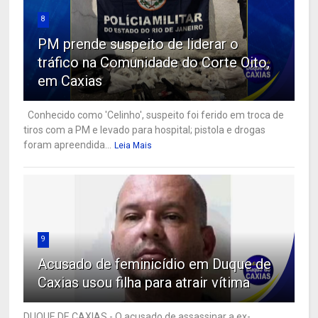
8
PM prende suspeito de liderar o
tráfico na Comunidade do Corte Oito,
em Caxias
Conhecido como 'Celinho', suspeito foi ferido em troca de
tiros com a PM e levado para hospital; pistola e drogas
foram apreendida...
Leia Mais
9
Acusado de feminicídio em Duque de
Caxias usou filha para atrair vítima
DUQUE DE CAXIAS - O acusado de assassinar a ex-