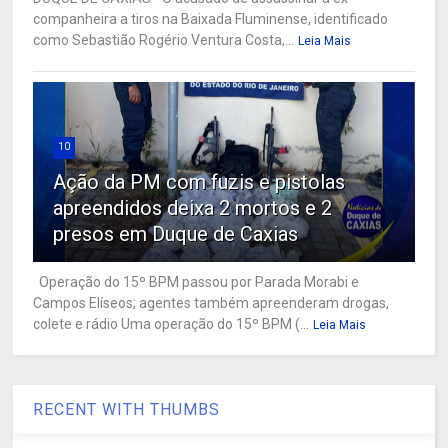
companheira a tiros na Baixada Fluminense, identificado
como Sebastião Rogério Ventura Costa,...
Leia Mais
10
Ação da PM com fuzis e pistolas
apreendidos deixa 2 mortos e 2
presos em Duque de Caxias
Operação do 15º BPM passou por Parada Morabi e
Campos Elíseos; agentes também apreenderam drogas,
colete e rádio Uma operação do 15º BPM (...
Leia Mais
RECENT WITH THUMBS