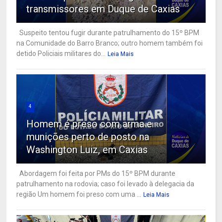
transmissores em Duque de Caxias
Suspeito tentou fugir durante patrulhamento do 15º BPM
na Comunidade do Barro Branco; outro homem também foi
detido Policiais militares do...
Leia Mais
4
Homem é preso com arma e
munições perto de posto na
Washington Luiz, em Caxias
Abordagem foi feita por PMs do 15º BPM durante
patrulhamento na rodovia; caso foi levado à delegacia da
região Um homem foi preso com uma ...
Leia Mais