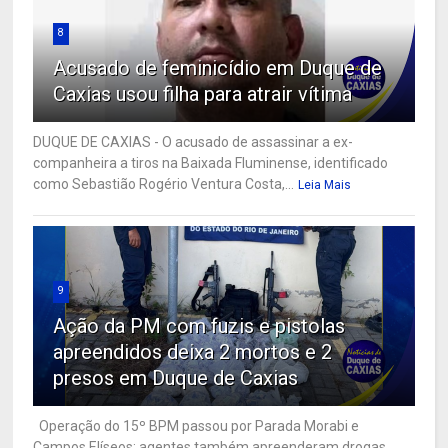
8
Acusado de feminicídio em Duque de
Caxias usou filha para atrair vítima
DUQUE DE CAXIAS - O acusado de assassinar a ex-
companheira a tiros na Baixada Fluminense, identificado
como Sebastião Rogério Ventura Costa,...
Leia Mais
9
Ação da PM com fuzis e pistolas
apreendidos deixa 2 mortos e 2
presos em Duque de Caxias
Operação do 15º BPM passou por Parada Morabi e
Campos Elíseos; agentes também apreenderam drogas,