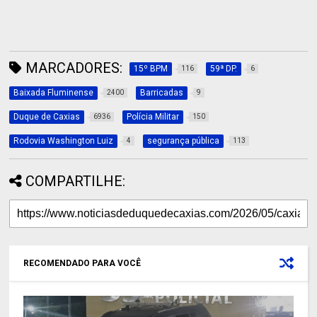
MARCADORES:
15º BPM
59ª DP.
116
6
Baixada Fluminense
Barricadas
2400
9
Duque de Caxias
Polícia Militar
6936
150
Rodovia Washington Luiz
segurança pública
4
113
COMPARTILHE:
RECOMENDADO PARA VOCÊ