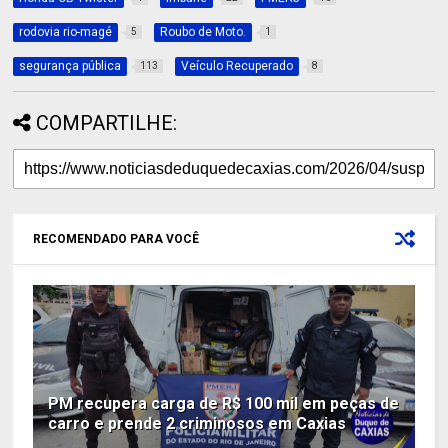
rodovia rio-magé
Roubo de Moto.
5
1
segurança pública
Veículo Recuperado
113
8
COMPARTILHE:
RECOMENDADO PARA VOCÊ
PM recupera carga de R$ 100 mil em peças de
carro e prende 2 criminosos em Caxias