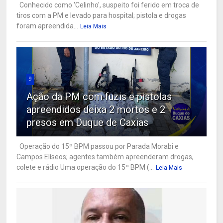
Conhecido como 'Celinho', suspeito foi ferido em troca de
tiros com a PM e levado para hospital; pistola e drogas
foram apreendida...
Leia Mais
9
Ação da PM com fuzis e pistolas
apreendidos deixa 2 mortos e 2
presos em Duque de Caxias
Operação do 15º BPM passou por Parada Morabi e
Campos Elíseos; agentes também apreenderam drogas,
colete e rádio Uma operação do 15º BPM (...
Leia Mais