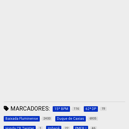
MARCADORES:
15º BPM
62ª DP
116
19
Baixada Fluminense
Duque de Caxias
2400
6935
Honda CB Twister
Imbariê
PMERJ
1
22
46