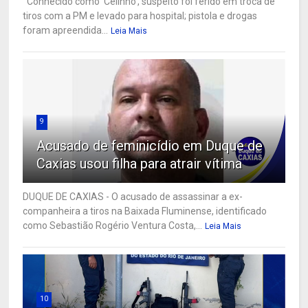
Conhecido como 'Celinho', suspeito foi ferido em troca de
tiros com a PM e levado para hospital; pistola e drogas
foram apreendida...
Leia Mais
9
Acusado de feminicídio em Duque de
Caxias usou filha para atrair vítima
DUQUE DE CAXIAS - O acusado de assassinar a ex-
companheira a tiros na Baixada Fluminense, identificado
como Sebastião Rogério Ventura Costa,...
Leia Mais
10