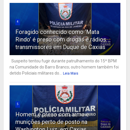
4
Foragido conhecido como ‘Mata
Rindo’ é preso com drogas e rádios
transmissores em Duque de Caxias
Suspeito tentou fugir durante patrulhamento do 15º BPM
na Comunidade do Barro Branco; outro homem também foi
detido Policiais militares do...
Leia Mais
5
Homem é preso com arma e
munições perto de posto na
Washington Luiz, em Caxias