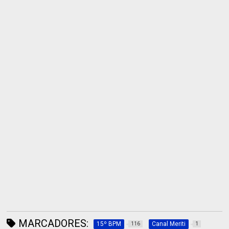
MARCADORES:
15º BPM
Canal Meriti
116
1