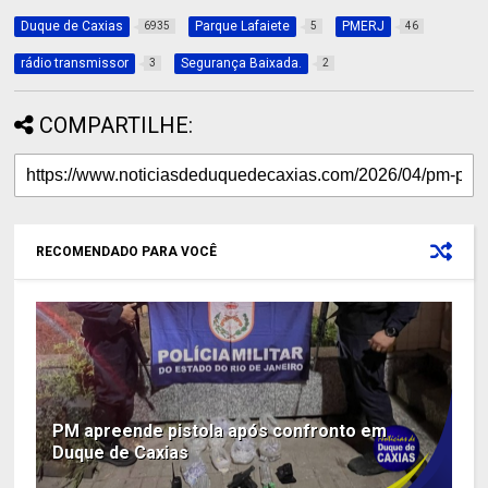
Duque de Caxias
Parque Lafaiete
PMERJ
6935
5
46
rádio transmissor
Segurança Baixada.
3
2
COMPARTILHE:
RECOMENDADO PARA VOCÊ
PM apreende pistola após confronto em
Duque de Caxias