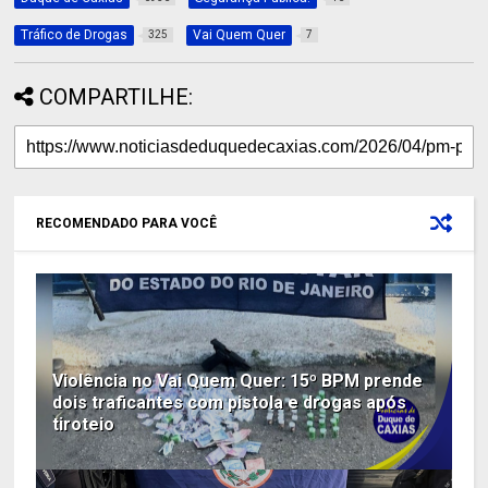
Tráfico de Drogas
Vai Quem Quer
325
7
COMPARTILHE:
RECOMENDADO PARA VOCÊ
Violência no Vai Quem Quer: 15º BPM prende
dois traficantes com pistola e drogas após
tiroteio