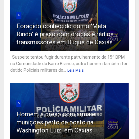
4
Foragido conhecido como ‘Mata
Rindo’ é preso com drogas e rádios
transmissores em Duque de Caxias
Suspeito tentou fugir durante patrulhamento do 15º BPM
na Comunidade do Barro Branco; outro homem também foi
detido Policiais militares do...
Leia Mais
5
Homem é preso com arma e
munições perto de posto na
Washington Luiz, em Caxias