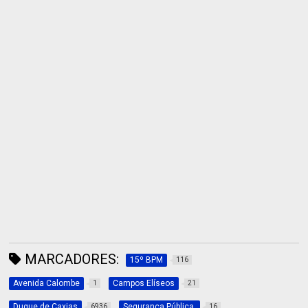
MARCADORES:
15º BPM
116
Avenida Calombe
Campos Elíseos
1
21
Duque de Caxias
Segurança Pública.
6936
16