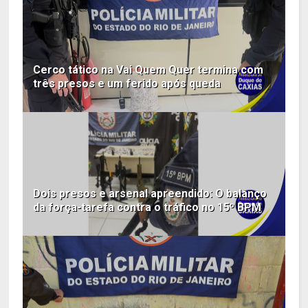
Cerco tático na Vai Quem Quer termina com
três presos e um ferido após queda
Dois presos e arsenal apreendido: O balanço
da força-tarefa contra o tráfico no 15º BPM