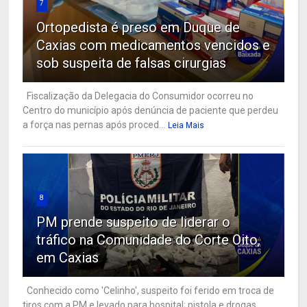
7
Ortopedista é preso em Duque de
Caxias com medicamentos vencidos e
sob suspeita de falsas cirurgias
Fiscalização da Delegacia do Consumidor ocorreu no
Centro do município após denúncia de paciente que perdeu
a força nas pernas após proced...
Leia Mais
8
PM prende suspeito de liderar o
tráfico na Comunidade do Corte Oito,
em Caxias
Conhecido como 'Celinho', suspeito foi ferido em troca de
tiros com a PM e levado para hospital; pistola e drogas