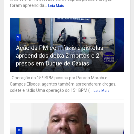
foram apreendida...
Leia Mais
9
Ação da PM com fuzis e pistolas
apreendidos deixa 2 mortos e 2
presos em Duque de Caxias
Operação do 15º BPM passou por Parada Morabi e
Campos Elíseos; agentes também apreenderam drogas,
colete e rádio Uma operação do 15º BPM (...
Leia Mais
10