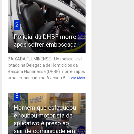
2
Policial da DHBF morre
após sofrer emboscada
BAIXADA FLUMINENSE - Um policial civil
lotado na Delegacia de Homicídios da
Baixada Fluminense (DHBF) morreu após
uma emboscada na Avenida B...
Leia Mais
3
Homem que esfaqueou
e roubou motorista de
aplicativo é preso ao
sair de comunidade em