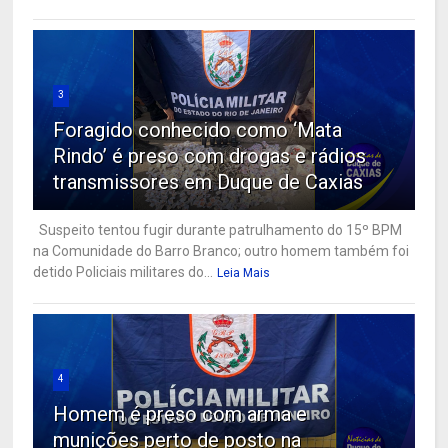
3
Foragido conhecido como ‘Mata
Rindo’ é preso com drogas e rádios
transmissores em Duque de Caxias
Suspeito tentou fugir durante patrulhamento do 15º BPM
na Comunidade do Barro Branco; outro homem também foi
detido Policiais militares do...
Leia Mais
4
Homem é preso com arma e
munições perto de posto na