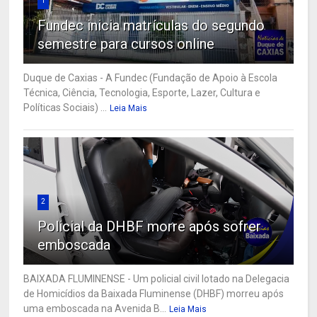
1
Fundec inicia matrículas do segundo
semestre para cursos online
Duque de Caxias - A Fundec (Fundação de Apoio à Escola
Técnica, Ciência, Tecnologia, Esporte, Lazer, Cultura e
Políticas Sociais) ...
Leia Mais
2
Policial da DHBF morre após sofrer
emboscada
BAIXADA FLUMINENSE - Um policial civil lotado na Delegacia
de Homicídios da Baixada Fluminense (DHBF) morreu após
uma emboscada na Avenida B...
Leia Mais