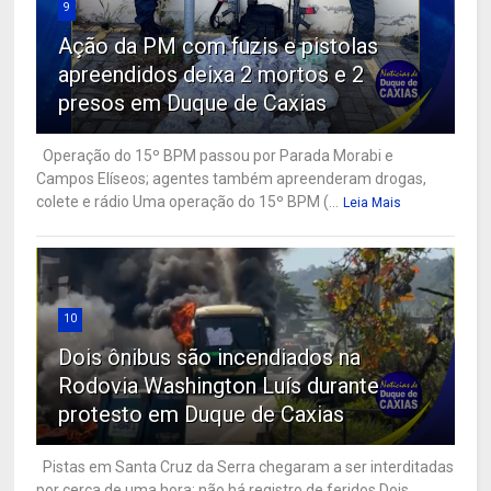
9
Ação da PM com fuzis e pistolas
apreendidos deixa 2 mortos e 2
presos em Duque de Caxias
Operação do 15º BPM passou por Parada Morabi e
Campos Elíseos; agentes também apreenderam drogas,
colete e rádio Uma operação do 15º BPM (...
Leia Mais
10
Dois ônibus são incendiados na
Rodovia Washington Luís durante
protesto em Duque de Caxias
Pistas em Santa Cruz da Serra chegaram a ser interditadas
por cerca de uma hora; não há registro de feridos Dois