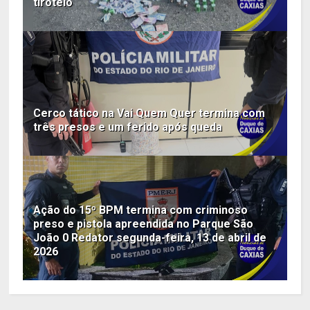
tiroteio
Cerco tático na Vai Quem Quer termina com
três presos e um ferido após queda
Ação do 15º BPM termina com criminoso
preso e pistola apreendida no Parque São
João 0 Redator segunda-feira, 13 de abril de
2026