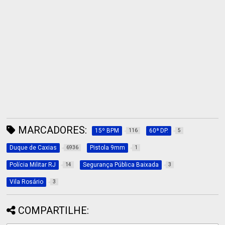
MARCADORES:
15º BPM
60ª DP.
116
5
Duque de Caxias
Pistola 9mm
6936
1
Polícia Militar RJ
Segurança Pública Baixada
14
3
Vila Rosário
3
COMPARTILHE: